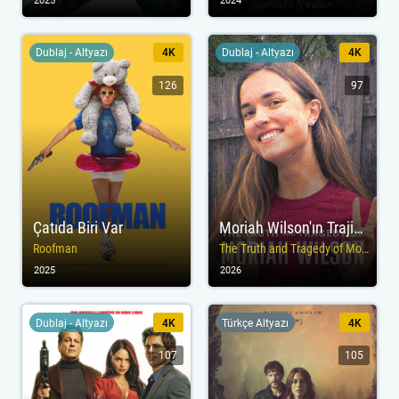
2025
2024
Dublaj - Altyazı
4K
Dublaj - Altyazı
4K
126
97
Çatıda Biri Var
Moriah Wilson'ın Trajik ve Gerçek Hikâyesi
Roofman
The Truth and Tragedy of Moriah Wilson
2025
2026
Dublaj - Altyazı
4K
Türkçe Altyazı
4K
107
105