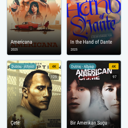
Americana
In the Hand of Dante
2025
2025
Dublaj - Altyazı
4K
Dublaj - Altyazı
4K
125
97
Çete
Bir Amerikan Suçu