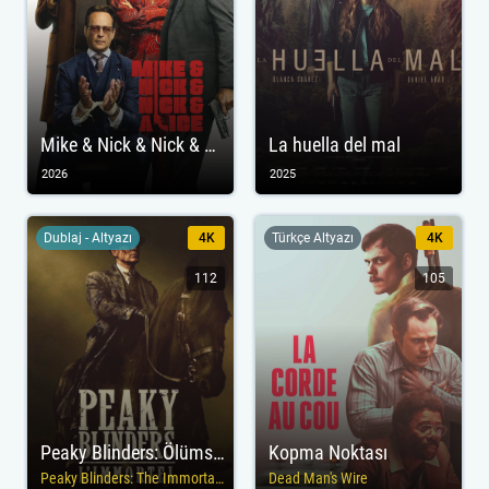
Mike & Nick & Nick & Alice
La huella del mal
2026
2025
Dublaj - Altyazı
4K
Türkçe Altyazı
4K
112
105
Peaky Blinders: Ölümsüz Adam
Kopma Noktası
Peaky Blinders: The Immortal Man
Dead Man's Wire