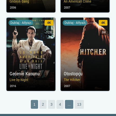
Gridiron Gang
An American Crime
2006
2007
Dublaj - Altyazı
4K
Dublaj - Altyazı
4K
129
84
Gecenin Kanunu
Otostopçu
Live by Night
The Hitcher
2016
2007
1
2
3
4
...
13