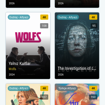
2026
2026
Dublaj - Altyazı
4K
Dublaj - Altyazı
4K
108
95
Yalnız Kurtlar
The Investigation of Lucy Letby
Wolfs
2024
2026
Dublaj - Altyazı
4K
Türkçe Altyazı
4K
107
160