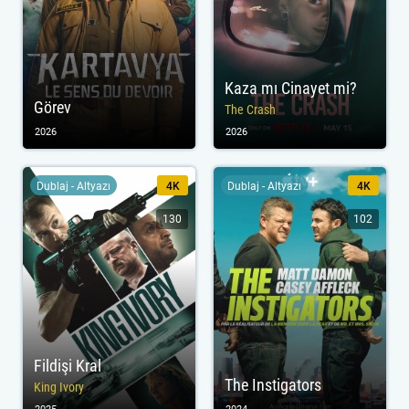
Kaza mı Cinayet mi?
Görev
The Crash
2026
2026
Dublaj - Altyazı
4K
Dublaj - Altyazı
4K
130
102
Fildişi Kral
The Instigators
King Ivory