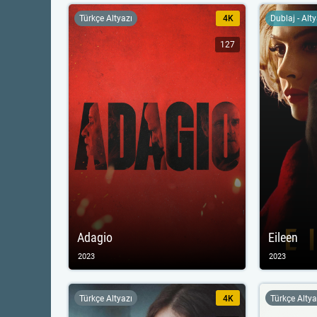
Türkçe Altyazı
4K
Dublaj - Alt
127
Adagio
Eileen
2023
2023
Türkçe Altyazı
4K
Türkçe Altya