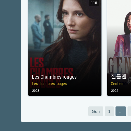
118
젠틀맨
Les Chambres rouges
Les chambres rouges
Gentleman
2023
2022
Geri
1
...