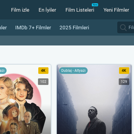
Film izle
En İyiler
Film Listeleri
Yeni Filmler
ler
IMDb 7+ Filmler
2025 Filmleri
yazı
4K
Dublaj - Altyazı
4K
102
129