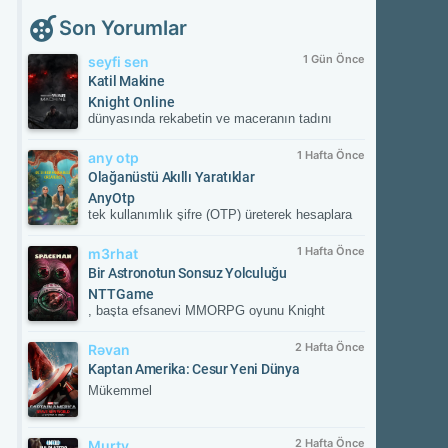
Son Yorumlar
1 Gün Önce
seyfi sen
Katil Makine
Knight Online
dünyasında rekabetin ve maceranın tadını
çıkar! Güvenilir sunucular, aktif etkinlikler ve
kesintisiz oyun deneyimiyle savaşın
1 Hafta Önce
any otp
merkezinde yerini al. Güncel gelişmeleri takip
Olağanüstü Akıllı Yaratıklar
etmek ve resmi içeriklere ulaşmak için
AnyOtp
NTTGame platformunu ziyaret edebilir,
tek kullanımlık şifre (OTP) üreterek hesaplara
karakterini zirveye taşıyacak fırsatları
ek güvenlik sağlayan iki aşamalı doğrulama
kaçırmayabilirsin.
(2FA) uygulamasıdır. Hesabınızla
1 Hafta Önce
m3rhat
eşleştirildikten sonra her girişte uygulamanın
Bir Astronotun Sonsuz Yolculuğu
oluşturduğu süreli doğrulama kodunu ister;
NTTGame
böylece yetkisiz erişime karşı hesabınızı korur.
, başta efsanevi MMORPG oyunu Knight
Online olmak üzere dünya çapında popüler,
ücretsiz (Free-to-Play) çevrimiçi oyunların
2 Hafta Önce
Rəvan
yayıncılığını üstlenen lider bir dijital oyun
Kaptan Amerika: Cesur Yeni Dünya
portalıdır. 2011 yılından bu yana Türkiye ve
Mükemmel
global pazarda kesintisiz hizmet veren şirket;
güvenli oyun altyapısı, AnyOTP gibi hesap
güvenlik çözümleri, 7/24 canlı destek hizmeti
2 Hafta Önce
Murty