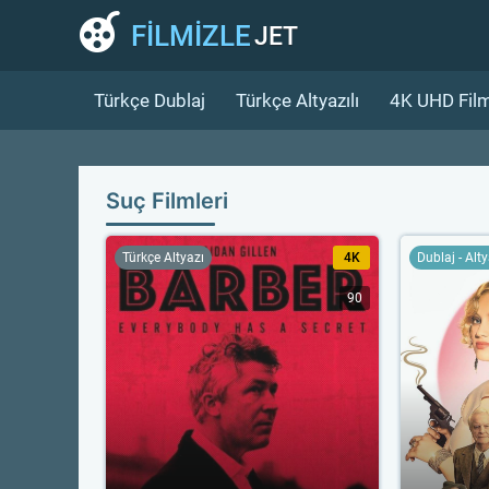
FİLMİZLE
JET
Türkçe Dublaj
Türkçe Altyazılı
4K UHD Film
Suç Filmleri
Türkçe Altyazı
4K
Dublaj - Alt
90