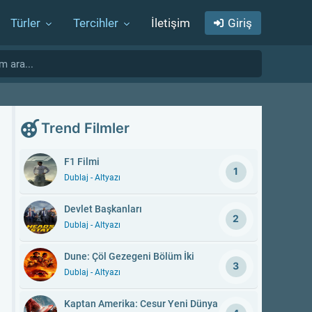
Türler
Tercihler
İletişim
Giriş
Trend Filmler
F1 Filmi
1
Dublaj - Altyazı
Devlet Başkanları
2
Dublaj - Altyazı
Dune: Çöl Gezegeni Bölüm İki
3
Dublaj - Altyazı
Kaptan Amerika: Cesur Yeni Dünya