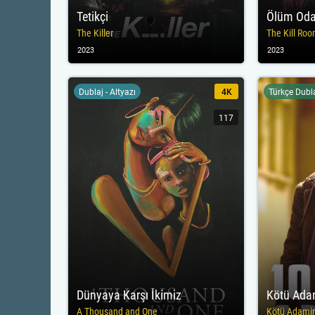
Tetikçi
Ölüm Oda
The Killer
The Kill Ro
2023
2023
Dublaj - Altyazı
4K
Türkçe Dubl
117
Dünyaya Karşı İkimiz
Kötü Ada
A Thousand and One
Kötü Adami