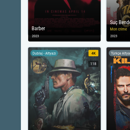
Suç Bend
Barber
Mon crime
2023
2023
Dublaj - Altyazı
4K
Türkçe Altya
118