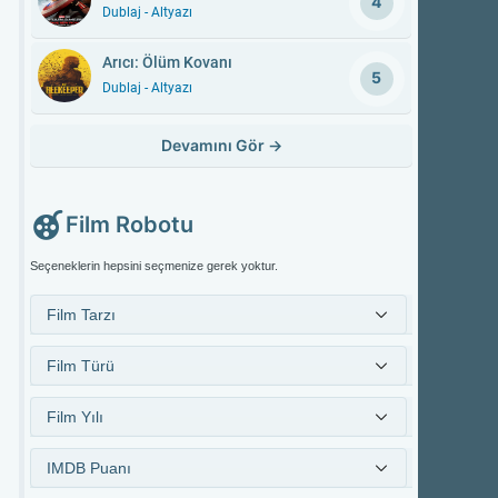
4
Dublaj - Altyazı
Arıcı: Ölüm Kovanı
5
Dublaj - Altyazı
Devamını Gör
→
Film Robotu
Seçeneklerin hepsini seçmenize gerek yoktur.