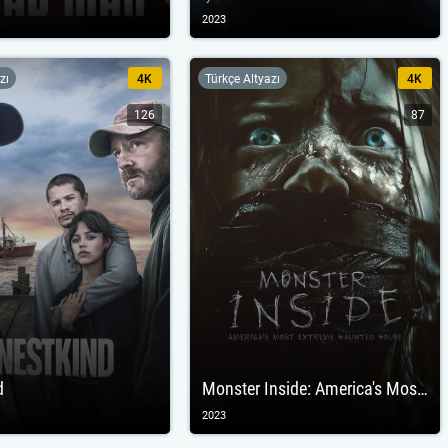
2023
zı
4K
Türkçe Altyazı
4K
126
87
d
Monster Inside: America's Most Extreme Haunted House
2023