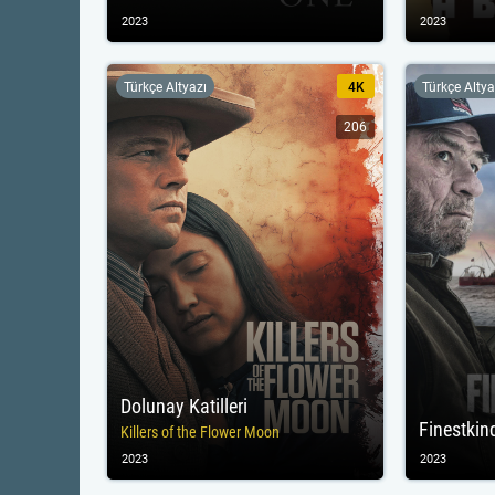
2023
2023
Türkçe Altyazı
4K
Türkçe Altya
206
Dolunay Katilleri
Finestkin
Killers of the Flower Moon
2023
2023