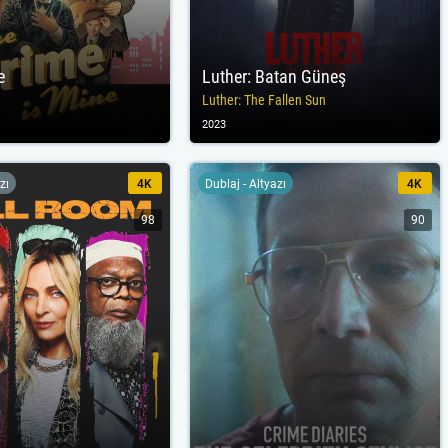
e
Luther: Batan Güneş
Luther: The Fallen Sun
2023
zı
4K
Dublaj - Altyazı
4K
98
90