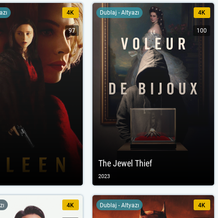
yazı
4K
Dublaj - Altyazı
4K
97
100
The Jewel Thief
2023
zı
4K
Dublaj - Altyazı
4K