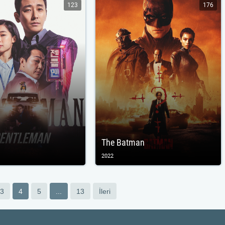
123
176
The Batman
2022
3
4
5
...
13
İleri