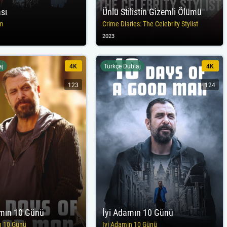
sı
Ünlü Stilistin Gizemli Ölümü
om
Crime Diaries: The Celebrity Stylist
2023
aj
4K
Türkçe Dublaj
4K
123
124
mın 10 Günü
İyi Adamın 10 Günü
n 10 Günü
Iyi Adamin 10 Günü