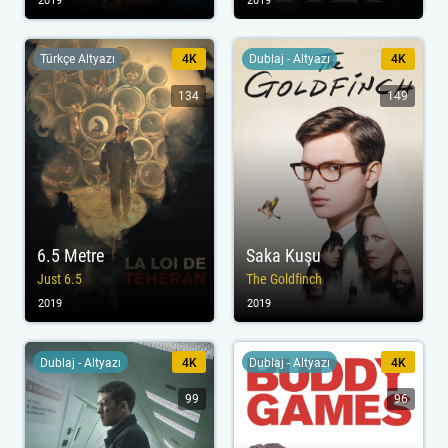
2019
2019
Türkçe Altyazı
4K
Dublaj - Altyazı
4K
134
149
6.5 Metre
Saka Kuşu
Just 6.5
The Goldfinch
2019
2019
Dublaj - Altyazı
4K
Dublaj - Altyazı
4K
99
96