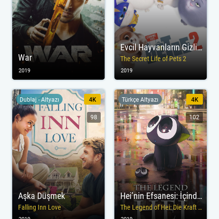
Evcil Hayvanların Gizli Yaşamı 2
War
The Secret Life of Pets 2
2019
2019
Dublaj - Altyazı
4K
Türkçe Altyazı
4K
98
102
Aşka Düşmek
Hei’nin Efsanesi: İçindeki Güç
Falling Inn Love
The Legend of Hei: Die Kraft in Dir