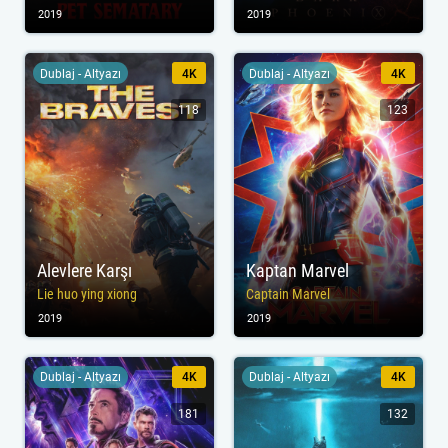
2019
2019
Dublaj - Altyazı
4K
Dublaj - Altyazı
4K
118
123
Alevlere Karşı
Kaptan Marvel
Lie huo ying xiong
Captain Marvel
2019
2019
Dublaj - Altyazı
4K
Dublaj - Altyazı
4K
181
132