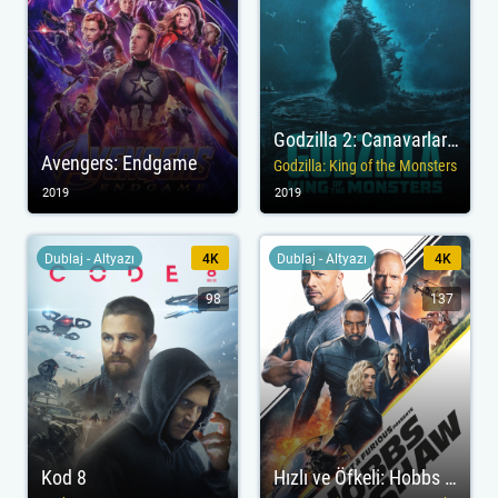
Godzilla 2: Canavarlar Kralı
Avengers: Endgame
Godzilla: King of the Monsters
2019
2019
Dublaj - Altyazı
4K
Dublaj - Altyazı
4K
98
137
Kod 8
Hızlı ve Öfkeli: Hobbs ve Shaw