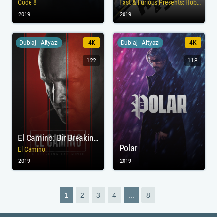
Code 8
Fast & Furious Presents: Hobbs & Shaw
2019
2019
Dublaj - Altyazı
4K
Dublaj - Altyazı
4K
122
118
El Camino: Bir Breaking Bad Filmi
Polar
El Camino
2019
2019
1
2
3
4
...
8