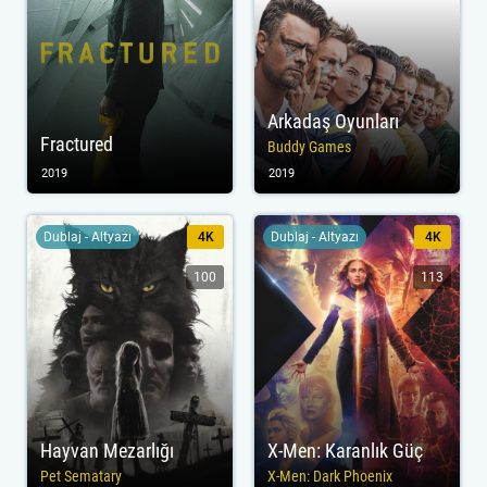
Arkadaş Oyunları
Fractured
Buddy Games
2019
2019
Dublaj - Altyazı
4K
Dublaj - Altyazı
4K
100
113
Hayvan Mezarlığı
X-Men: Karanlık Güç
Pet Sematary
X-Men: Dark Phoenix