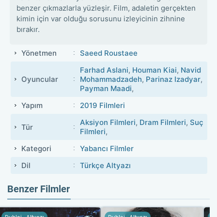
benzer çıkmazlarla yüzleşir. Film, adaletin gerçekten
kimin için var olduğu sorusunu izleyicinin zihnine
bırakır.
Yönetmen
Saeed Roustaee
Farhad Aslani
,
Houman Kiai
,
Navid
Oyuncular
Mohammadzadeh
,
Parinaz Izadyar
,
Payman Maadi
,
Yapım
2019 Filmleri
Aksiyon Filmleri
,
Dram Filmleri
,
Suç
Tür
Filmleri
,
Kategori
Yabancı Filmler
Dil
Türkçe Altyazı
Benzer Filmler