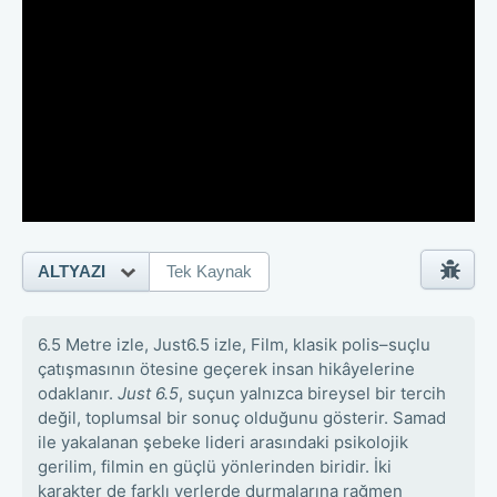
ALTYAZI
Tek Kaynak
6.5 Metre izle, Just6.5 izle, Film, klasik polis–suçlu
çatışmasının ötesine geçerek insan hikâyelerine
odaklanır.
Just 6.5
, suçun yalnızca bireysel bir tercih
değil, toplumsal bir sonuç olduğunu gösterir. Samad
ile yakalanan şebeke lideri arasındaki psikolojik
gerilim, filmin en güçlü yönlerinden biridir. İki
karakter de farklı yerlerde durmalarına rağmen