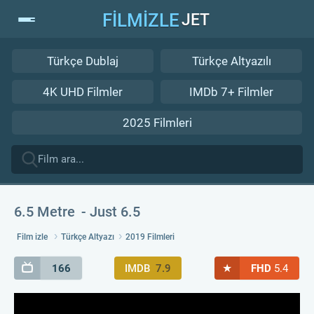
FİLMİZLE
JET
Türkçe Dublaj
Türkçe Altyazılı
4K UHD Filmler
IMDb 7+ Filmler
2025 Filmleri
6.5 Metre
Just 6.5
Film izle
Türkçe Altyazı
2019 Filmleri
★
166
IMDB
7.9
FHD
5.4