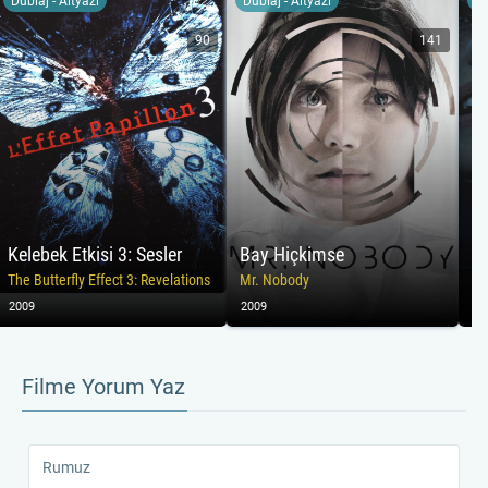
Dublaj - Altyazı
Dublaj - Altyazı
Du
90
141
Kelebek Etkisi 3: Sesler
Bay Hiçkimse
Ok
The Butterfly Effect 3: Revelations
Mr. Nobody
Ox
2009
2009
20
Filme Yorum Yaz