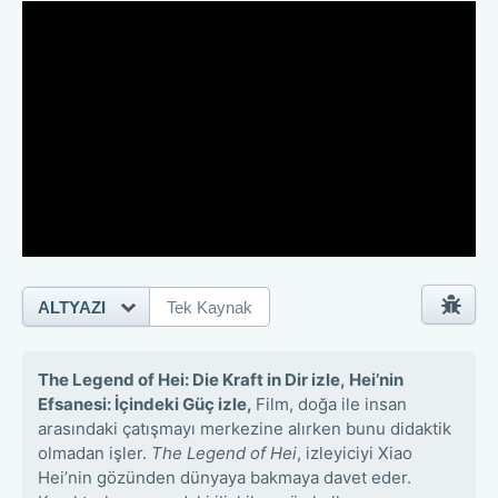
ALTYAZI
Tek Kaynak
The Legend of Hei: Die Kraft in Dir izle,
Hei’nin
Efsanesi: İçindeki Güç izle,
Film, doğa ile insan
arasındaki çatışmayı merkezine alırken bunu didaktik
olmadan işler.
The Legend of Hei
, izleyiciyi Xiao
Hei’nin gözünden dünyaya bakmaya davet eder.