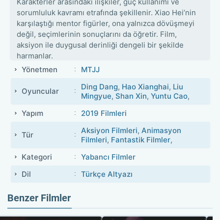
Karakterler arasındaki ilişkiler, güç kullanımı ve
sorumluluk kavramı etrafında şekillenir. Xiao Hei’nin
karşılaştığı mentor figürler, ona yalnızca dövüşmeyi
değil, seçimlerinin sonuçlarını da öğretir. Film,
aksiyon ile duygusal derinliği dengeli bir şekilde
harmanlar.
Yönetmen
MTJJ
Ding Dang
,
Hao Xianghai
,
Liu
Oyuncular
Mingyue
,
Shan Xin
,
Yuntu Cao
,
Yapım
2019 Filmleri
Aksiyon Filmleri
,
Animasyon
Tür
Filmleri
,
Fantastik Filmler
,
Kategori
Yabancı Filmler
Dil
Türkçe Altyazı
Benzer Filmler