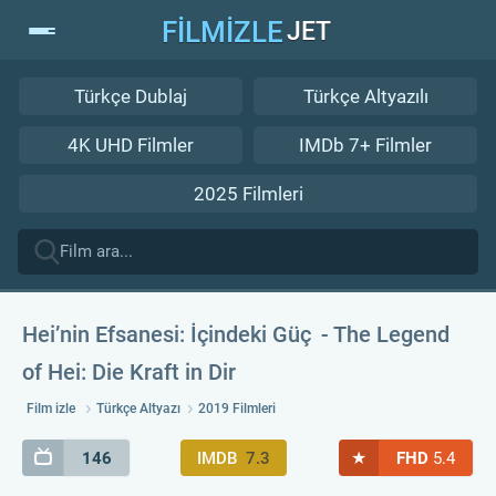
FİLMİZLE
JET
Türkçe Dublaj
Türkçe Altyazılı
4K UHD Filmler
IMDb 7+ Filmler
2025 Filmleri
Hei’nin Efsanesi: İçindeki Güç
The Legend
of Hei: Die Kraft in Dir
Film izle
Türkçe Altyazı
2019 Filmleri
★
146
IMDB
7.3
FHD
5.4