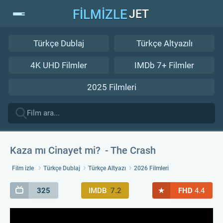
FİLMİZLE
JET
Türkçe Dublaj
Türkçe Altyazılı
4K UHD Filmler
IMDb 7+ Filmler
2025 Filmleri
Kaza mı Cinayet mi?
The Crash
Film izle
Türkçe Dublaj
Türkçe Altyazı
2026 Filmleri
★
325
IMDB
7.2
FHD
4.4