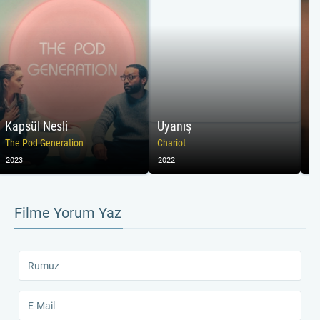
Kapsül Nesli
Uyanış
M
The Pod Generation
Chariot
M
2023
2022
20
Filme Yorum Yaz