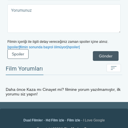
Filmin içeriği ile ilgili detay vereceğiniz zaman spoiler içine alınız.
[spoiler]filmin sonunda başrol ölmüyor[/spoiler]
Spoiler
Gönder
Film Yorumları
Daha önce
Kaza mı Cinayet mi?
filmine yorum yazılmamıştır, ilk
yorumu siz yapın!
Dual Filmler
-
Hd Film izle
-
Film izle
- I Love Google