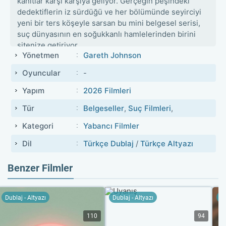
kanıtlar karşı karşıya geliyor. Gerçeğin peşindeki
dedektiflerin iz sürdüğü ve her bölümünde seyirciyi
yeni bir ters köşeyle sarsan bu mini belgesel serisi,
suç dünyasının en soğukkanlı hamlelerinden birini
sitenize getiriyor.
Yönetmen
Gareth Johnson
Oyuncular
-
Yapım
2026 Filmleri
Tür
Belgeseller
,
Suç Filmleri
,
Kategori
Yabancı Filmler
Dil
Türkçe Dublaj
/
Türkçe Altyazı
Benzer Filmler
Dublaj - Altyazı
Dublaj - Altyazı
Du
110
94