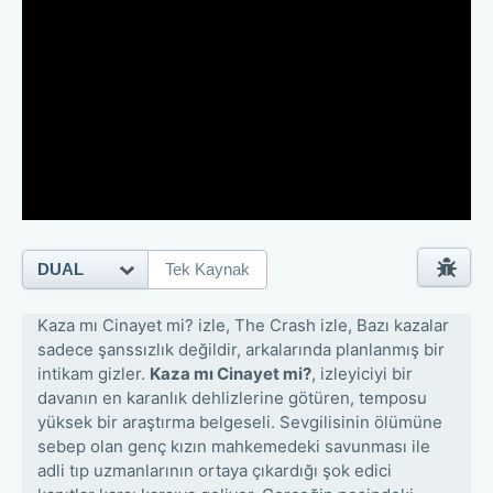
DUAL
Tek Kaynak
Kaza mı Cinayet mi? izle, The Crash izle, Bazı kazalar
sadece şanssızlık değildir, arkalarında planlanmış bir
intikam gizler.
Kaza mı Cinayet mi?
, izleyiciyi bir
davanın en karanlık dehlizlerine götüren, temposu
yüksek bir araştırma belgeseli. Sevgilisinin ölümüne
sebep olan genç kızın mahkemedeki savunması ile
adli tıp uzmanlarının ortaya çıkardığı şok edici