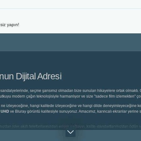
siz yapın!
n Dijital Adresi
sandalyelerinde, seçme şansımız olmadan bize sunulan hikayelere ortak olmaktı. O 
 tutkuyu modern çağın teknolojisiyle harmanlıyor ve size "sadece film izlemekten" ç
eyici, ne izleyeceğine, hangi kalitede izleyeceğine ve hangi dilde deneyimleyeceğine
K UHD
ve Bluray görüntü kalitesiyle sunuyoruz. Amacımız, karıncalı ekranlar yerine s
ızdan ister akıllı telefonlarınızdan erişim sağlayın, kalite standartlarımızdan ödün v
rlanmış
Türkçe Dublaj
seçeneklerine saniyeler içinde ulaşabilirsiniz.