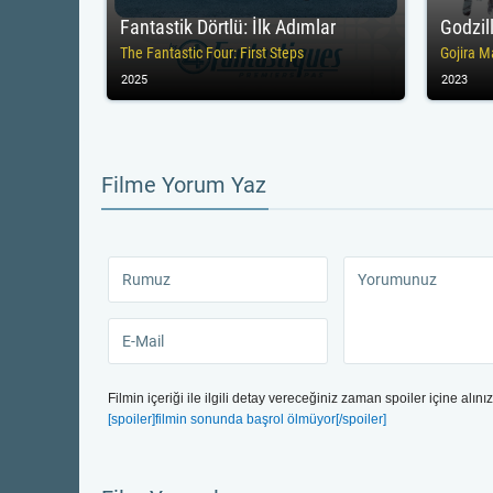
Fantastik Dörtlü: İlk Adımlar
Godzil
The Fantastic Four: First Steps
Gojira 
2025
2023
Filme Yorum Yaz
Filmin içeriği ile ilgili detay vereceğiniz zaman spoiler içine alınız
[spoiler]filmin sonunda başrol ölmüyor[/spoiler]