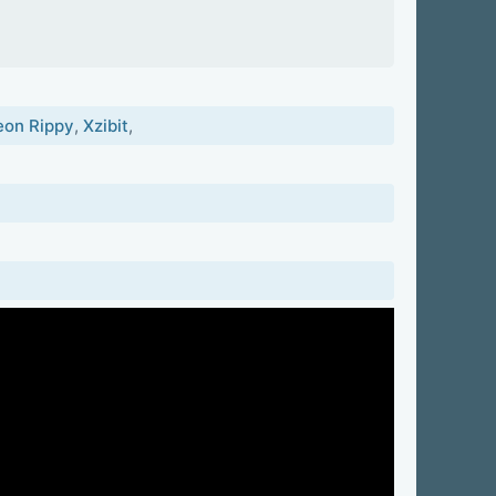
eon Rippy
,
Xzibit
,