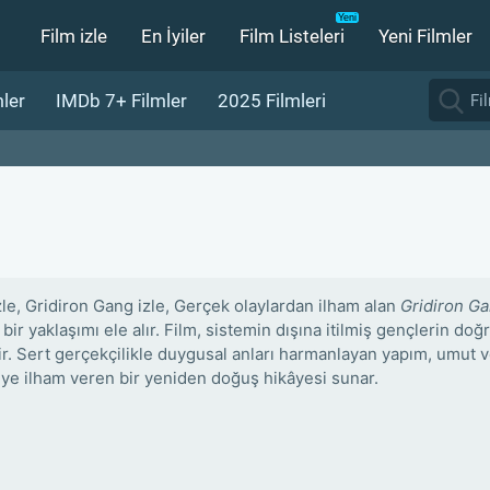
Film izle
En İyiler
Film Listeleri
Yeni Filmler
ler
IMDb 7+ Filmler
2025 Filmleri
zle, Gridiron Gang izle, Gerçek olaylardan ilham alan
Gridiron G
bir yaklaşımı ele alır. Film, sistemin dışına itilmiş gençlerin doğ
ir. Sert gerçekçilikle duygusal anları harmanlayan yapım, umut v
ciye ilham veren bir yeniden doğuş hikâyesi sunar.