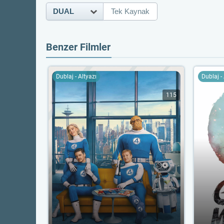
DUAL
Tek Kaynak
Benzer Filmler
Dublaj - Altyazı
Dublaj -
115