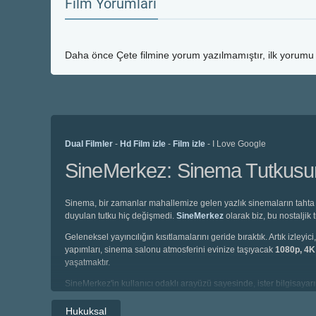
Film Yorumları
Daha önce
Çete
filmine yorum yazılmamıştır, ilk yorumu 
Dual Filmler
-
Hd Film izle
-
Film izle
- I Love Google
SineMerkez: Sinema Tutkusunu
Sinema, bir zamanlar mahallemize gelen yazlık sinemaların tahta 
duyulan tutku hiç değişmedi.
SineMerkez
olarak biz, bu nostaljik
Geleneksel yayıncılığın kısıtlamalarını geride bıraktık. Artık izl
yapımları, sinema salonu atmosferini evinize taşıyacak
1080p, 4
yaşatmaktır.
SineMerkez'in kullanıcı odaklı arayüzü sayesinde, ister bilgisayarın
altyazılı, isterseniz de profesyonel seslendirme kadrolarıyla hazı
Hukuksal