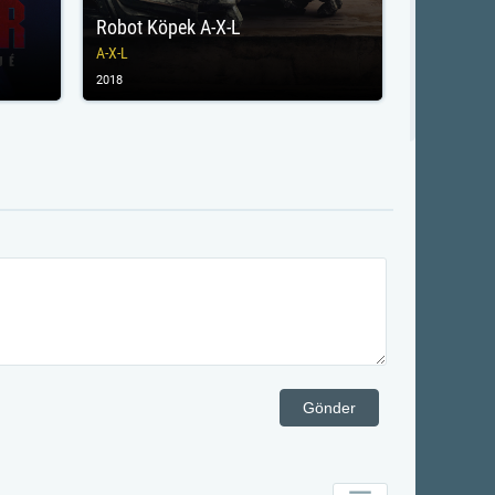
Robot Köpek A-X-L
A-X-L
2018
Gönder