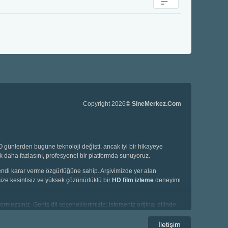
Copyright 2026
© SineMerkez.Com
günlerden bugüne teknoloji değişti, ancak iyi bir hikayeye
ok daha fazlasını, profesyonel bir platformda sunuyoruz.
 kendi karar verme özgürlüğüne sahip. Arşivimizde yer alan
ize kesintisiz ve yüksek çözünürlüklü bir
HD film izleme
deneyimi
ermezsiniz. Geniş dil seçeneklerimizle; isterseniz orijinal dilinde
İletişim