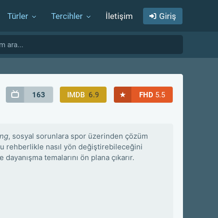
Türler
Tercihler
İletişim
Giriş
★
163
IMDB
6.9
FHD
5.5
ang
, sosyal sorunlara spor üzerinden çözüm
ru rehberlikle nasıl yön değiştirebileceğini
e dayanışma temalarını ön plana çıkarır.