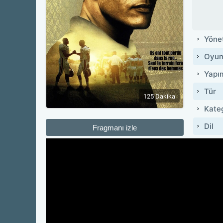
Yöne
Oyun
Yapı
Tür
125 Dakika
Kate
Dil
Fragmanı izle