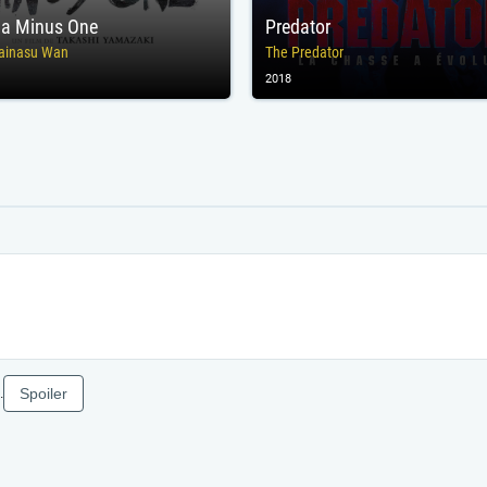
la Minus One
Predator
Mainasu Wan
The Predator
2018
Spoiler
.