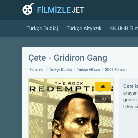
FİLMİZLE
JET
Türkçe Dublaj
Türkçe Altyazılı
4K UHD Film
Çete
Gridiron Gang
Film izle
Türkçe Dublaj
Türkçe Altyazı
2006 Filmleri
Çete i
4K
arayan 
HD
göster
İzleyi