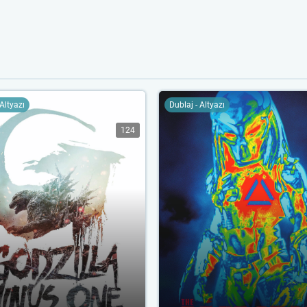
 Altyazı
Dublaj - Altyazı
124