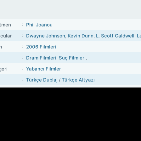
tmen
Phil Joanou
cular
Dwayne Johnson
,
Kevin Dunn
,
L. Scott Caldwell
,
L
m
2006 Filmleri
Dram Filmleri
,
Suç Filmleri
,
gori
Yabancı Filmler
Türkçe Dublaj
/
Türkçe Altyazı