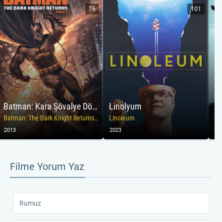
76
101
Batman: Kara Şövalye Dönüyor
Linolyum
Ö
Batman: The Dark Knight Returns, Part 2
Linoleum
Se
2013
2023
20
Filme Yorum Yaz