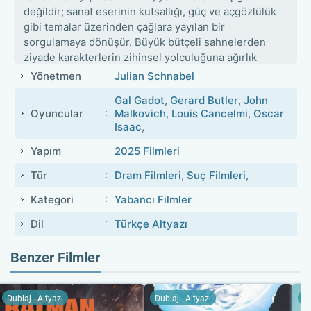
değildir; sanat eserinin kutsallığı, güç ve açgözlülük
gibi temalar üzerinden çağlara yayılan bir
sorgulamaya dönüşür. Büyük bütçeli sahnelerden
ziyade karakterlerin zihinsel yolculuğuna ağırlık
veren yapım, festival ortamında dikkat çekmiş olsa
Yönetmen
Julian Schnabel
da eleştirmenlerce karışık yorumlar almıştır.
Gal Gadot
,
Gerard Butler
,
John
Oyuncular
Malkovich
,
Louis Cancelmi
,
Oscar
Isaac
,
Yapım
2025 Filmleri
Tür
Dram Filmleri
,
Suç Filmleri
,
Kategori
Yabancı Filmler
Dil
Türkçe Altyazı
Benzer Filmler
Dublaj - Altyazı
Dublaj - Altyazı
Du