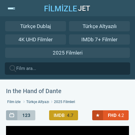
FİLMİZLE
JET
Türkçe Dublaj
Türkçe Altyazılı
4K UHD Filmler
IMDb 7+ Filmler
2025 Filmleri
In the Hand of Dante
Film izle
Türkçe Altyazı
2025 Filmleri
★
123
IMDB
4.7
FHD
4.2