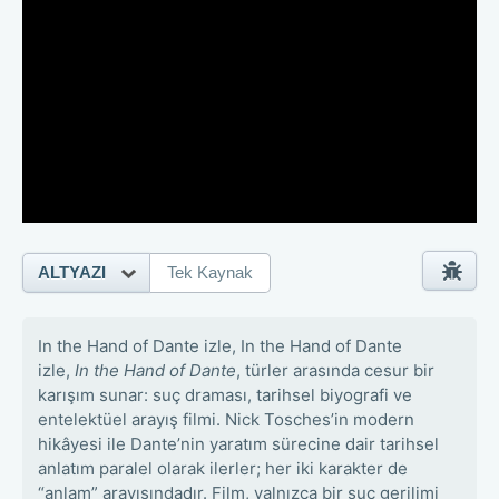
ALTYAZI
Tek Kaynak
In the Hand of Dante izle, In the Hand of Dante
izle,
In the Hand of Dante
, türler arasında cesur bir
karışım sunar: suç draması, tarihsel biyografi ve
entelektüel arayış filmi. Nick Tosches’in modern
hikâyesi ile Dante’nin yaratım sürecine dair tarihsel
anlatım paralel olarak ilerler; her iki karakter de
“anlam” arayışındadır. Film, yalnızca bir suç gerilimi