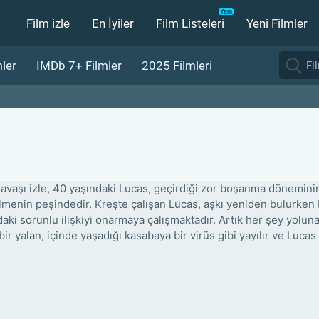
Film izle
En İyiler
Film Listeleri
Yeni Filmler
ler
IMDb 7+ Filmler
2025 Filmleri
avaşı izle, 40 yaşındaki Lucas, geçirdiği zor boşanma dönemini
lmenin peşindedir. Kreşte çalışan Lucas, aşkı yeniden bulurken 
daki sorunlu ilişkiyi onarmaya çalışmaktadır. Artık her şey yol
ir yalan, içinde yaşadığı kasabaya bir virüs gibi yayılır ve Lucas