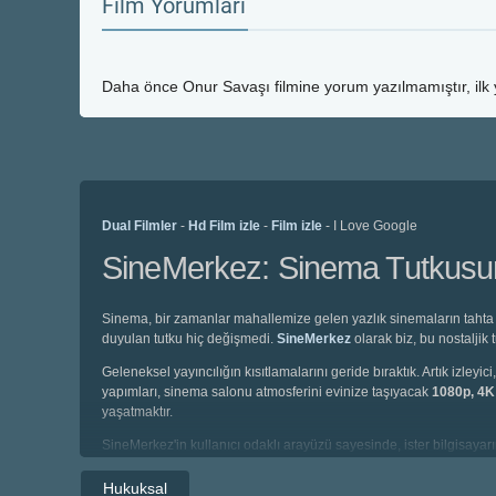
Film Yorumları
Daha önce
Onur Savaşı
filmine yorum yazılmamıştır, ilk
Dual Filmler
-
Hd Film izle
-
Film izle
- I Love Google
SineMerkez: Sinema Tutkusunu
Sinema, bir zamanlar mahallemize gelen yazlık sinemaların tahta 
duyulan tutku hiç değişmedi.
SineMerkez
olarak biz, bu nostaljik
Geleneksel yayıncılığın kısıtlamalarını geride bıraktık. Artık izl
yapımları, sinema salonu atmosferini evinize taşıyacak
1080p, 4
yaşatmaktır.
SineMerkez'in kullanıcı odaklı arayüzü sayesinde, ister bilgisayarın
altyazılı, isterseniz de profesyonel seslendirme kadrolarıyla hazı
Hukuksal