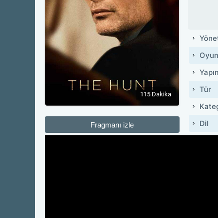
Yöne
Oyun
Yapı
Tür
115 Dakika
Kate
Dil
Fragmanı izle