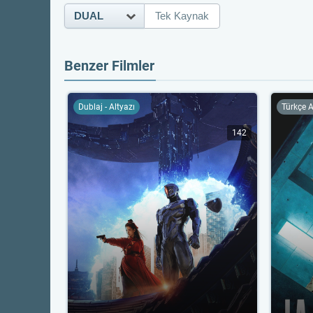
DUAL
Tek Kaynak
Benzer Filmler
Dublaj - Altyazı
Türkçe A
142