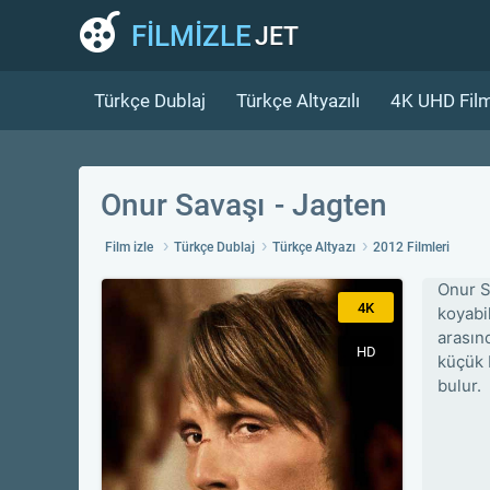
FİLMİZLE
JET
Türkçe Dublaj
Türkçe Altyazılı
4K UHD Film
Onur Savaşı
Jagten
Film izle
Türkçe Dublaj
Türkçe Altyazı
2012 Filmleri
Onur S
4K
koyabi
arasın
HD
küçük b
bulur.