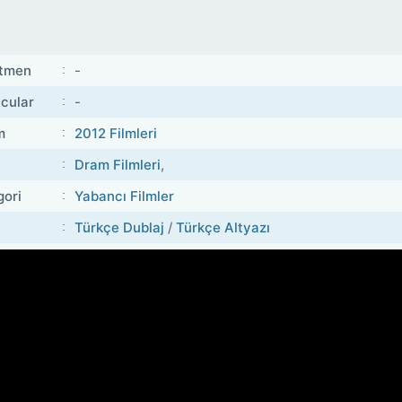
tmen
-
cular
-
m
2012 Filmleri
Dram Filmleri
,
gori
Yabancı Filmler
Türkçe Dublaj
/
Türkçe Altyazı