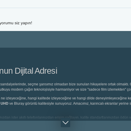
 yorumu siz yapın!
n Dijital Adresi
sandalyelerinde, seçme şansımız olmadan bize sunulan hikayelere ortak olmaktı. O 
 tutkuyu modern çağın teknolojisiyle harmanlıyor ve size "sadece film izlemekten" ç
eyici, ne izleyeceğine, hangi kalitede izleyeceğine ve hangi dilde deneyimleyeceğine
K UHD
ve Bluray görüntü kalitesiyle sunuyoruz. Amacımız, karıncalı ekranlar yerine s
ızdan ister akıllı telefonlarınızdan erişim sağlayın, kalite standartlarımızdan ödün v
rlanmış
Türkçe Dublaj
seçeneklerine saniyeler içinde ulaşabilirsiniz.