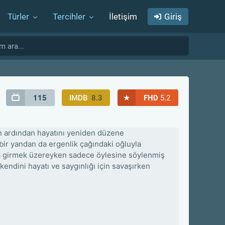
Türler
Tercihler
İletişim
Giriş
★
115
IMDB
8.3
FHD
5.2
n ardından hayatını yeniden düzene
bir yandan da ergenlik çağındaki oğluyla
una girmek üzereyken sadece öylesine söylenmiş
 kendini hayatı ve saygınlığı için savaşırken