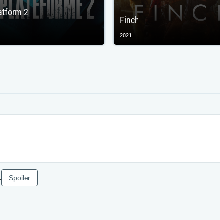
atform 2
Finch
2
2021
Spoiler
.