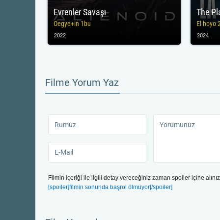
Evrenler Savaşı
The Pl
Oegye+in 1bu
El hoyo 
2022
2024
Filme Yorum Yaz
Filmin içeriği ile ilgili detay vereceğiniz zaman spoiler içine alınız
[spoiler]filmin sonunda başrol ölmüyor[/spoiler]