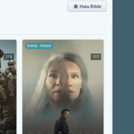
Hata Bildir
Dublaj - Altyazı
115
117