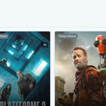
ltyazı
Türkçe Altyazı
99