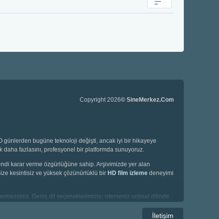
Copyright 2026
© SineMerkez.Com
günlerden bugüne teknoloji değişti, ancak iyi bir hikayeye
ok daha fazlasını, profesyonel bir platformda sunuyoruz.
 kendi karar verme özgürlüğüne sahip. Arşivimizde yer alan
ize kesintisiz ve yüksek çözünürlüklü bir
HD film izleme
deneyimi
ermezsiniz. Geniş dil seçeneklerimizle; isterseniz orijinal dilinde
İletişim