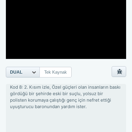
DUAL
Tek Kaynak
Kod 8: 2. Kısım izle, Özel güçleri olan insanların baskı
gördüğü bir şehirde eski bir suçlu, yolsuz bir
polisten korumaya çalıştığı genç için nefret ettiği
uyuşturucu baronundan yardım ister.