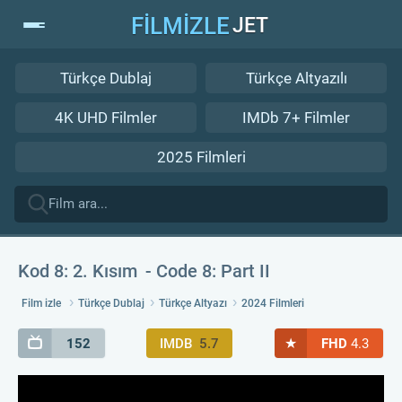
FİLMİZLE
JET
Türkçe Dublaj
Türkçe Altyazılı
4K UHD Filmler
IMDb 7+ Filmler
2025 Filmleri
Kod 8: 2. Kısım
Code 8: Part II
Film izle
Türkçe Dublaj
Türkçe Altyazı
2024 Filmleri
★
152
IMDB
5.7
FHD
4.3