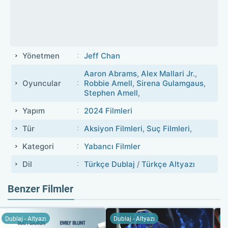
Yönetmen
Jeff Chan
Aaron Abrams
,
Alex Mallari Jr.
,
Oyuncular
Robbie Amell
,
Sirena Gulamgaus
,
Stephen Amell
,
Yapım
2024 Filmleri
Tür
Aksiyon Filmleri
,
Suç Filmleri
,
Kategori
Yabancı Filmler
Dil
Türkçe Dublaj
/
Türkçe Altyazı
Benzer Filmler
Dublaj - Altyazı
Dublaj - Altyazı
Du