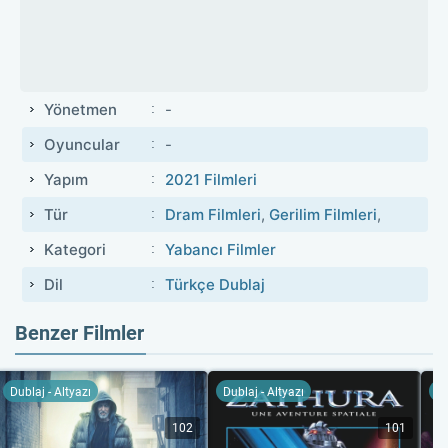
Yönetmen
-
Oyuncular
-
Yapım
2021 Filmleri
Tür
Dram Filmleri
,
Gerilim Filmleri
,
Kategori
Yabancı Filmler
Dil
Türkçe Dublaj
Benzer Filmler
Dublaj - Altyazı
Dublaj - Altyazı
Du
102
101