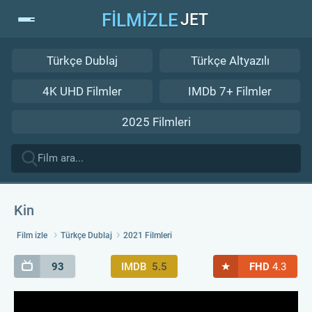
FİLMİZLE
JET
Türkçe Dublaj
Türkçe Altyazılı
4K UHD Filmler
IMDb 7+ Filmler
2025 Filmleri
Kin
Film izle
Türkçe Dublaj
2021 Filmleri
★
93
IMDB
5.5
FHD
4.3