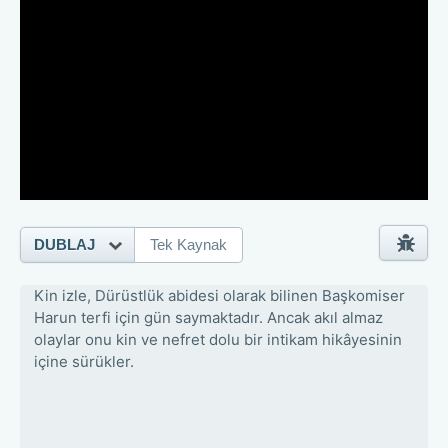
DUBLAJ
Tek Kaynak
Kin izle, Dürüstlük abidesi olarak bilinen Başkomiser
Harun terfi için gün saymaktadır. Ancak akıl almaz
olaylar onu kin ve nefret dolu bir intikam hikâyesinin
içine sürükler.