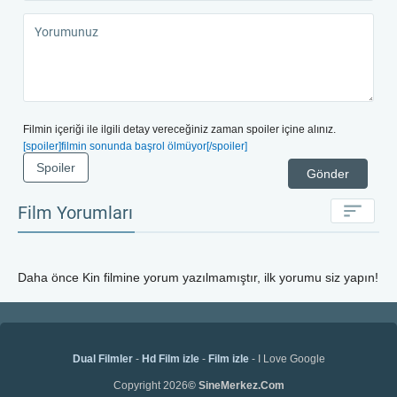
Filmin içeriği ile ilgili detay vereceğiniz zaman spoiler içine alınız.
[spoiler]filmin sonunda başrol ölmüyor[/spoiler]
Spoiler
Gönder
Film Yorumları
Daha önce
Kin
filmine yorum yazılmamıştır, ilk yorumu siz yapın!
Dual Filmler
-
Hd Film izle
-
Film izle
- I Love Google
Copyright 2026
© SineMerkez.Com