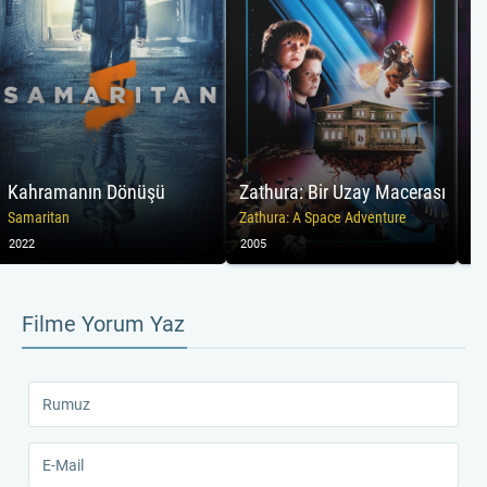
Kahramanın Dönüşü
Zathura: Bir Uzay Macerası
A
Samaritan
Zathura: A Space Adventure
Th
2022
2005
20
Filme Yorum Yaz