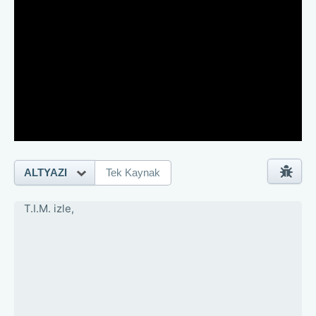
ALTYAZI
Tek Kaynak
T.I.M. izle,