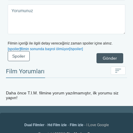
Filmin içeriği ile ilgili detay vereceğiniz zaman spoiler içine alınız.
[spoiler]filmin sonunda başrol ölmüyor[/spoiler]
Spoiler
Gönder
Film Yorumları
Daha önce
T.I.M.
filmine yorum yazılmamıştır, ilk yorumu siz
yapın!
Dual Filmler
-
Hd Film izle
-
Film izle
- I Love Google