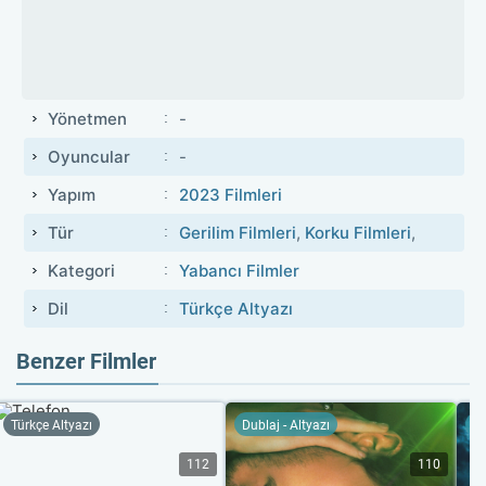
Yönetmen
-
Oyuncular
-
Yapım
2023 Filmleri
Tür
Gerilim Filmleri
,
Korku Filmleri
,
Kategori
Yabancı Filmler
Dil
Türkçe Altyazı
Benzer Filmler
Türkçe Altyazı
Dublaj - Altyazı
Du
112
110