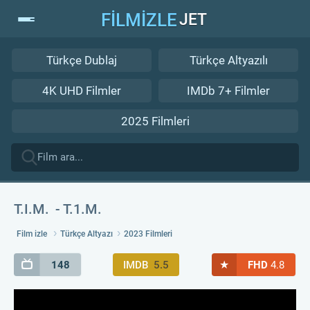
FİLMİZLE
JET
Türkçe Dublaj
Türkçe Altyazılı
4K UHD Filmler
IMDb 7+ Filmler
2025 Filmleri
T.I.M.
T.1.M.
Film izle
Türkçe Altyazı
2023 Filmleri
★
148
IMDB
5.5
FHD
4.8