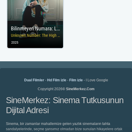
Bilinmeyen Numara: Lisede Mesaj Skandalı
Unknown Number: The High School Catfish
2025
Dual Filmler
-
Hd Film izle
-
Film izle
- I Love Google
Copyright 2026
© SineMerkez.Com
SineMerkez: Sinema Tutkusunun
Dijital Adresi
Sinema, bir zamanlar mahallemize gelen yazlık sinemaların tahta
sandalyelerinde, seçme şansımız olmadan bize sunulan hikayelere ortak