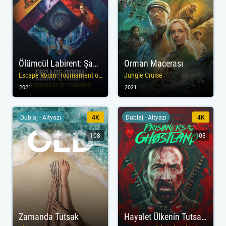
Ölümcül Labirent: Şampiyonlar Turnuvası
Orman Macerası
Escape Room: Tournament of Champions
Jungle Cruise
2021
2021
Dublaj - Altyazı
4K
Dublaj - Altyazı
4K
108
103
Zamanda Tutsak
Hayalet Ülkenin Tutsakları