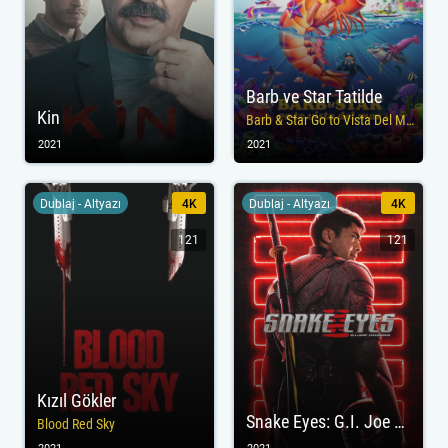
Barb ve Star Tatilde
Kin
Barb & Star Go to Vista Del Mar
2021
2021
Dublaj - Altyazı
4K
Dublaj - Altyazı
4K
121
121
Kızıl Gökler
Snake Eyes: G.I. Joe Origins
Blood Red Sky