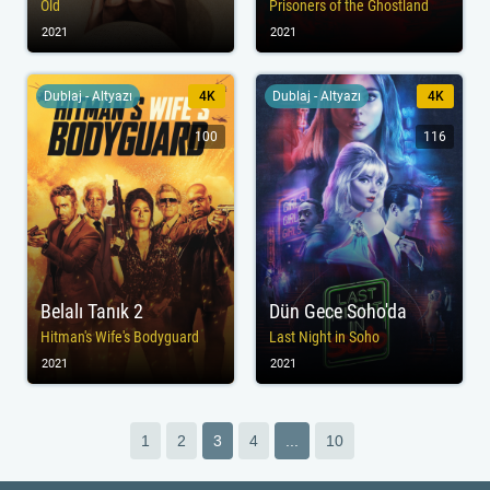
Old
Prisoners of the Ghostland
2021
2021
Dublaj - Altyazı
4K
Dublaj - Altyazı
4K
100
116
Belalı Tanık 2
Dün Gece Soho'da
Hitman's Wife's Bodyguard
Last Night in Soho
2021
2021
1
2
3
4
...
10