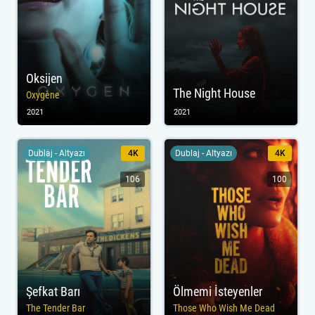
Oksijen
The Night House
Oxygène
2021
2021
Dublaj - Altyazı
4K
Dublaj - Altyazı
4K
106
100
Şefkat Barı
Ölmemi İsteyenler
The Tender Bar
Those Who Wish Me Dead