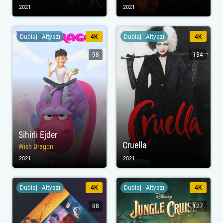
2021
2021
Dublaj - Altyazı
4K
Dublaj - Altyazı
4K
98
134
Sihirli Ejder
Cruella
Wish Dragon
2021
2021
Dublaj - Altyazı
4K
Dublaj - Altyazı
4K
88
127