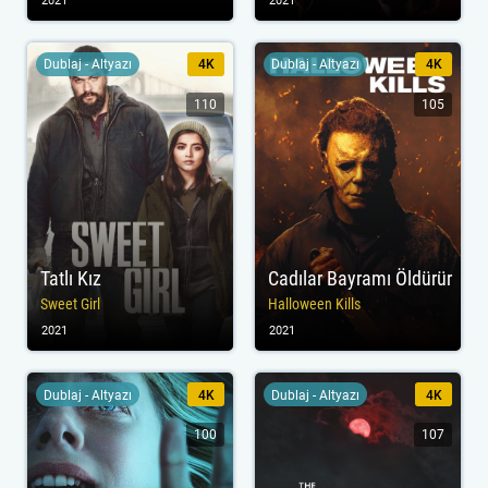
2021
2021
Dublaj - Altyazı
4K
Dublaj - Altyazı
4K
110
105
Tatlı Kız
Cadılar Bayramı Öldürür
Sweet Girl
Halloween Kills
2021
2021
Dublaj - Altyazı
4K
Dublaj - Altyazı
4K
100
107