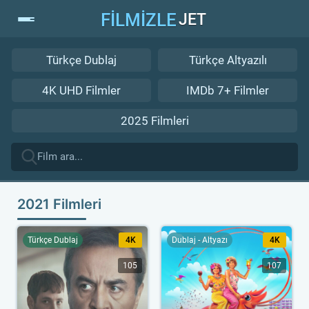
FİLMİZLE
JET
Türkçe Dublaj
Türkçe Altyazılı
4K UHD Filmler
IMDb 7+ Filmler
2025 Filmleri
2021 Filmleri
Türkçe Dublaj
4K
Dublaj - Altyazı
4K
105
107