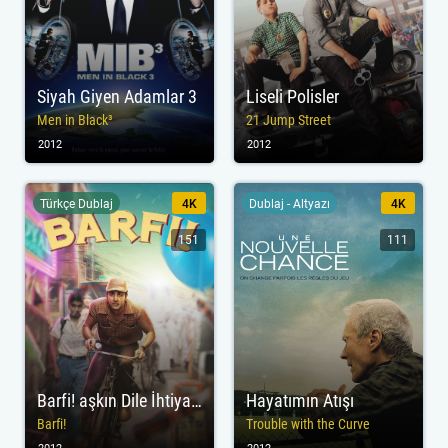
Siyah Giyen Adamlar 3
Liseli Polisler
Men in Black³
21 Jump Street
2012
2012
Türkçe Dublaj
4K
Dublaj - Altyazı
4K
151
111
Barfi! aşkın Dile İhtiyacı Yoktur
Hayatımın Atışı
Barfi!
Trouble with the Curve