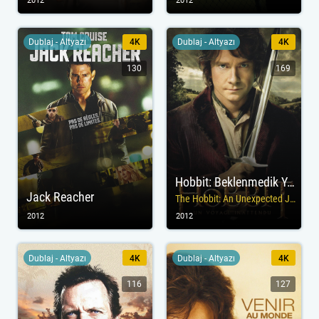
2012
2012
Dublaj - Altyazı
4K
Dublaj - Altyazı
4K
130
169
Hobbit: Beklenmedik Yolculuk
Jack Reacher
The Hobbit: An Unexpected Journey
2012
2012
Dublaj - Altyazı
4K
Dublaj - Altyazı
4K
116
127