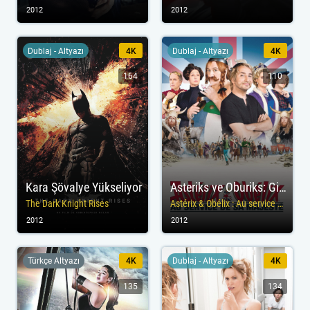
2012
2012
Dublaj - Altyazı
4K
Dublaj - Altyazı
4K
164
110
Kara Şövalye Yükseliyor
Asteriks ve Oburiks: Gizli Görevde
The Dark Knight Rises
Astérix & Obélix : Au service de sa Majesté
2012
2012
Türkçe Altyazı
4K
Dublaj - Altyazı
4K
135
134