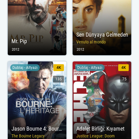
Sen Dünyaya Gelmeden
Mr. Pip
Venuto al mondo
2012
2012
Dublaj - Altyazı
4K
Dublaj - Altyazı
4K
135
75
Jason Bourne 4: Bourne'un Mirası
Adalet Birliği: Kıyamet
The Bourne Legacy
Justice League: Doom