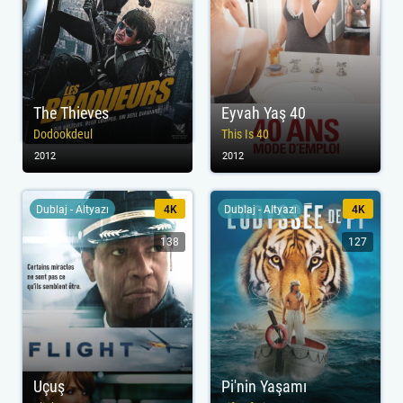
The Thieves
Eyvah Yaş 40
Dodookdeul
This Is 40
2012
2012
Dublaj - Altyazı
4K
Dublaj - Altyazı
4K
138
127
Uçuş
Pi'nin Yaşamı