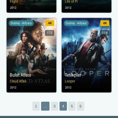
Flight
Life of Pi
2012
2012
Dublaj - Altyazı
4K
Dublaj - Altyazı
4K
172
119
Bulut Atlası
Tetikçiler
Cloud Atlas
Looper
2012
2012
1
...
3
4
5
6