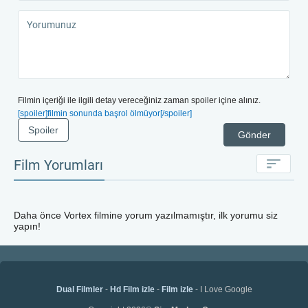
Filmin içeriği ile ilgili detay vereceğiniz zaman spoiler içine alınız.
[spoiler]filmin sonunda başrol ölmüyor[/spoiler]
Spoiler
Gönder
Film Yorumları
Daha önce
Vortex
filmine yorum yazılmamıştır, ilk yorumu siz
yapın!
Dual Filmler
-
Hd Film izle
-
Film izle
- I Love Google