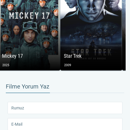
Re
Mickey 17
Star Trek
Re
2025
2009
20
Filme Yorum Yaz