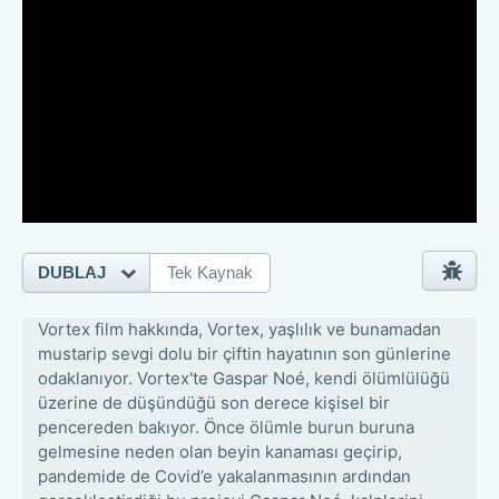
DUBLAJ
Tek Kaynak
Vortex film hakkında, Vortex, yaşlılık ve bunamadan
mustarip sevgi dolu bir çiftin hayatının son günlerine
odaklanıyor. Vortex'te Gaspar Noé, kendi ölümlülüğü
üzerine de düşündüğü son derece kişisel bir
pencereden bakıyor. Önce ölümle burun buruna
gelmesine neden olan beyin kanaması geçirip,
pandemide de Covid’e yakalanmasının ardından