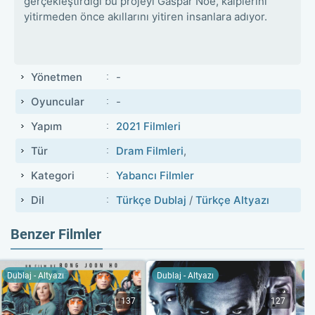
gerçekleştirdiği bu projeyi Gaspar Noé, kalplerini
yitirmeden önce akıllarını yitiren insanlara adıyor.
Yönetmen
-
Oyuncular
-
Yapım
2021 Filmleri
Tür
Dram Filmleri
,
Kategori
Yabancı Filmler
Dil
Türkçe Dublaj
/
Türkçe Altyazı
Benzer Filmler
Dublaj - Altyazı
Dublaj - Altyazı
Du
137
127