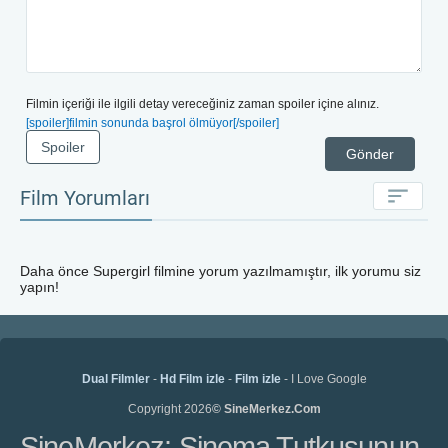
Filmin içeriği ile ilgili detay vereceğiniz zaman spoiler içine alınız.
[spoiler]filmin sonunda başrol ölmüyor[/spoiler]
Spoiler
Gönder
Film Yorumları
Daha önce
Supergirl
filmine yorum yazılmamıştır, ilk yorumu siz
yapın!
Dual Filmler
-
Hd Film izle
-
Film izle
- I Love Google
Copyright 2026
© SineMerkez.Com
SineMerkez: Sinema Tutkusunun