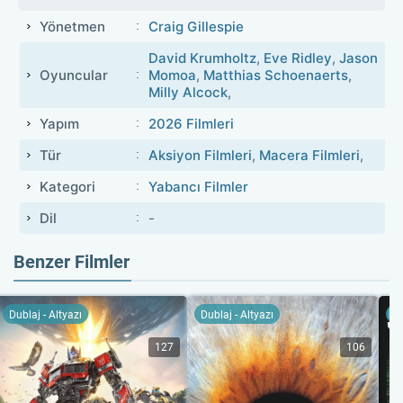
Yönetmen
Craig Gillespie
David Krumholtz
,
Eve Ridley
,
Jason
Oyuncular
Momoa
,
Matthias Schoenaerts
,
Milly Alcock
,
Yapım
2026 Filmleri
Tür
Aksiyon Filmleri
,
Macera Filmleri
,
Kategori
Yabancı Filmler
Dil
-
Benzer Filmler
Dublaj - Altyazı
Dublaj - Altyazı
Du
127
106