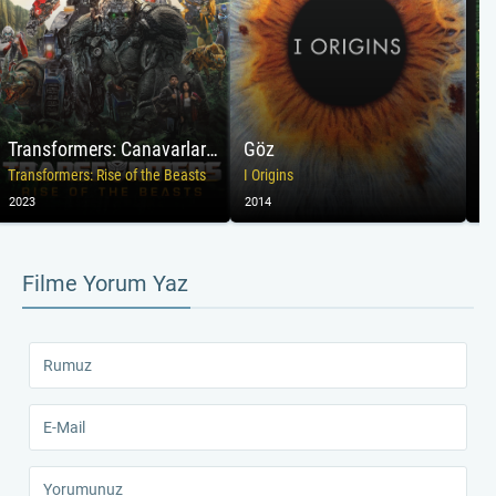
Transformers: Canavarların Yükselişi
Göz
A
Transformers: Rise of the Beasts
I Origins
Pr
2023
2014
19
Filme Yorum Yaz