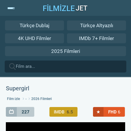
FİLMİZLE
JET
Türkçe Dublaj
Türkçe Altyazılı
4K UHD Filmler
IMDb 7+ Filmler
2025 Filmleri
Supergirl
Film izle
-
2026 Filmleri
★
227
IMDB
6.5
FHD
6