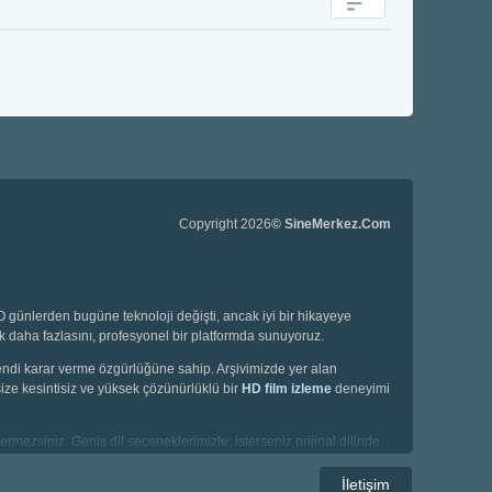
Copyright 2026
© SineMerkez.Com
günlerden bugüne teknoloji değişti, ancak iyi bir hikayeye
ok daha fazlasını, profesyonel bir platformda sunuyoruz.
 kendi karar verme özgürlüğüne sahip. Arşivimizde yer alan
ize kesintisiz ve yüksek çözünürlüklü bir
HD film izleme
deneyimi
ermezsiniz. Geniş dil seçeneklerimizle; isterseniz orijinal dilinde
İletişim