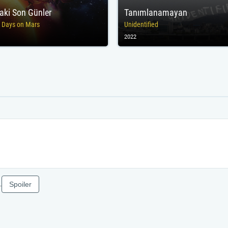
aki Son Günler
Tanımlanamayan
t Days on Mars
Unidentified
2022
Spoiler
.