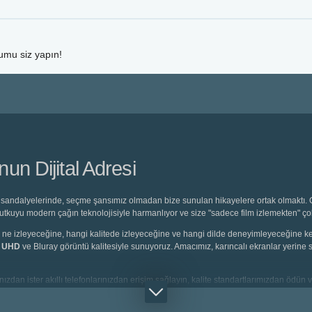
rumu siz yapın!
n Dijital Adresi
sandalyelerinde, seçme şansımız olmadan bize sunulan hikayelere ortak olmaktı. O 
 tutkuyu modern çağın teknolojisiyle harmanlıyor ve size "sadece film izlemekten" ç
eyici, ne izleyeceğine, hangi kalitede izleyeceğine ve hangi dilde deneyimleyeceğine
K UHD
ve Bluray görüntü kalitesiyle sunuyoruz. Amacımız, karıncalı ekranlar yerine s
ızdan ister akıllı telefonlarınızdan erişim sağlayın, kalite standartlarımızdan ödün v
rlanmış
Türkçe Dublaj
seçeneklerine saniyeler içinde ulaşabilirsiniz.