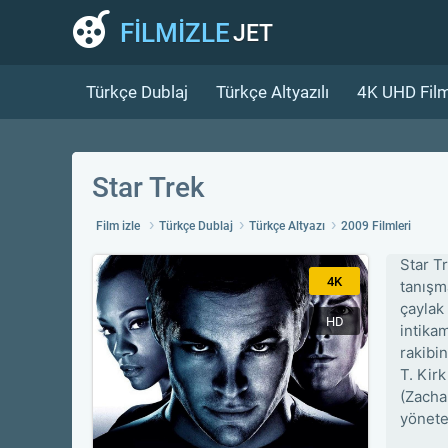
FİLMİZLE
JET
Türkçe Dublaj
Türkçe Altyazılı
4K UHD Film
Star Trek
Film izle
Türkçe Dublaj
Türkçe Altyazı
2009 Filmleri
Star Tr
4K
tanışm
çaylak
HD
intika
rakibi
T. Kir
(Zacha
yönete