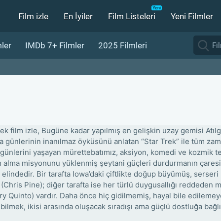
Film izle
En İyiler
Film Listeleri
Yeni Filmler
ler
IMDb 7+ Filmler
2025 Filmleri
ek film izle, Bugüne kadar yapılmış en gelişkin uzay gemisi Atılga
a günlerinin inanılmaz öyküsünü anlatan “Star Trek” ile tüm za
 günlerini yaşayan mürettebatımız, aksiyon, komedi ve kozmik te
m alma misyonunu yüklenmiş şeytani güçleri durdurmanın çaresini
n elindedir. Bir tarafta Iowa’daki çiftlikte doğup büyümüş, sers
k (Chris Pine); diğer tarafta ise her türlü duygusallığı reddeden 
ry Quinto) vardır. Daha önce hiç gidilmemiş, hayal bile edilemey
bilmek, ikisi arasında oluşacak sıradışı ama güçlü dostluğa bağlı