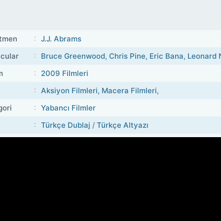
tmen
J.J. Abrams
cular
Bruce Greenwood
,
Chris Pine
,
Eric Bana
,
Leonard 
m
2009 Filmleri
Aksiyon Filmleri
,
Macera Filmleri
,
gori
Yabancı Filmler
Türkçe Dublaj
/
Türkçe Altyazı