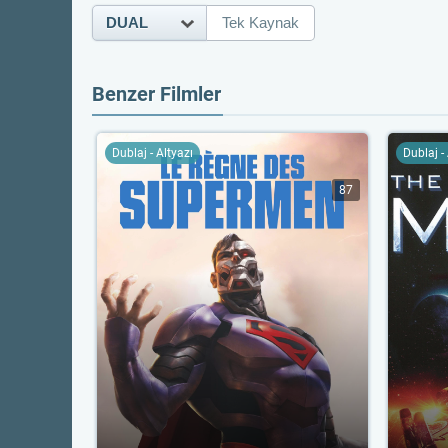
DUAL
Tek Kaynak
Benzer Filmler
Dublaj - Altyazı
Dublaj -
87