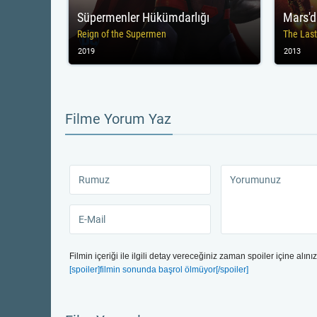
Süpermenler Hükümdarlığı
Mars'd
Reign of the Supermen
The Las
2019
2013
Filme Yorum Yaz
Filmin içeriği ile ilgili detay vereceğiniz zaman spoiler içine alınız
[spoiler]filmin sonunda başrol ölmüyor[/spoiler]