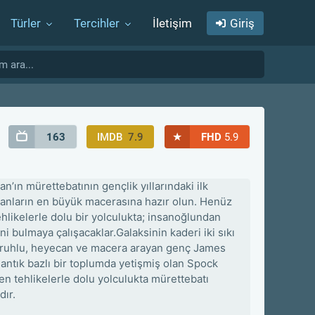
Türler
Tercihler
İletişim
Giriş
★
163
IMDB
7.9
FHD
5.9
n’ın mürettebatının gençlik yıllarındaki ilk
manların en büyük macerasına hazır olun. Henüz
hlikelerle dolu bir yolculukta; insanoğlundan
 bulmaya çalışacaklar.Galaksinin kaderi iki sıkı
eri ruhlu, heyecan ve macera arayan genç James
mantık bazlı bir toplumda yetişmiş olan Spock
en tehlikelerle dolu yolculukta mürettebatı
dır.