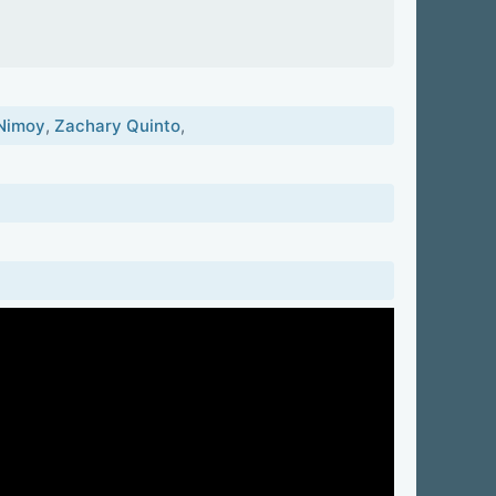
Nimoy
,
Zachary Quinto
,