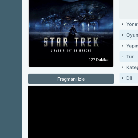
Yöne
Oyun
Yapı
Tür
127 Dakika
Kate
Dil
Fragmanı izle