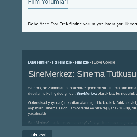
Film Yorumları
Daha önce
Star Trek
filmine yorum yazılmamıştır, ilk yo
Dual Filmler
-
Hd Film izle
-
Film izle
- I Love Google
SineMerkez: Sinema Tutkusunu
Sinema, bir zamanlar mahallemize gelen yazlık sinemaların tahta 
duyulan tutku hiç değişmedi.
SineMerkez
olarak biz, bu nostaljik
Geleneksel yayıncılığın kısıtlamalarını geride bıraktık. Artık izl
yapımları, sinema salonu atmosferini evinize taşıyacak
1080p, 4
yaşatmaktır.
SineMerkez'in kullanıcı odaklı arayüzü sayesinde, ister bilgisayarın
altyazılı, isterseniz de profesyonel seslendirme kadrolarıyla hazı
Hukuksal