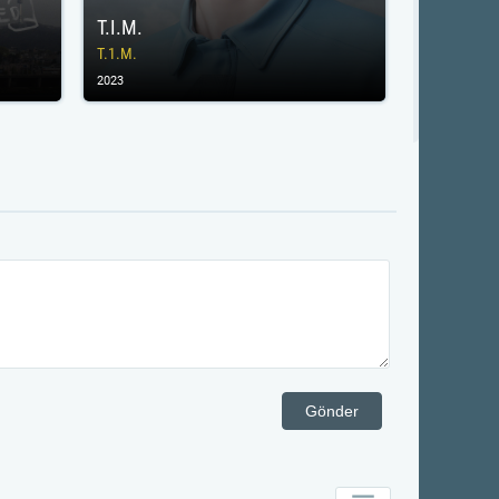
T.I.M.
T.1.M.
2023
Gönder