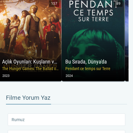
157
89
Açlık Oyunları: Kuşların ve Yılanların Şarkısı
Bu Sırada, Dünya'da
Ev
The Hunger Games: The Ballad of Songbirds & Snakes
Pendant ce temps sur Terre
Oe
2023
2024
20
Filme Yorum Yaz