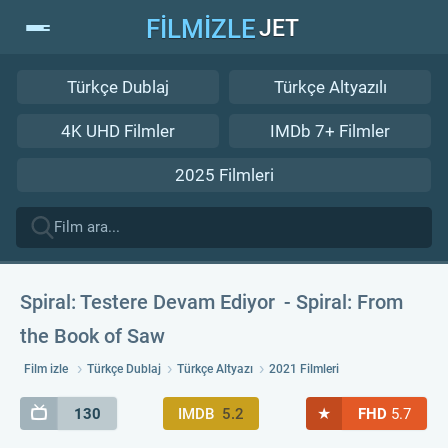
FİLMİZLE
JET
Türkçe Dublaj
Türkçe Altyazılı
4K UHD Filmler
IMDb 7+ Filmler
2025 Filmleri
Spiral: Testere Devam Ediyor
Spiral: From
the Book of Saw
Film izle
Türkçe Dublaj
Türkçe Altyazı
2021 Filmleri
★
130
IMDB
5.2
FHD
5.7