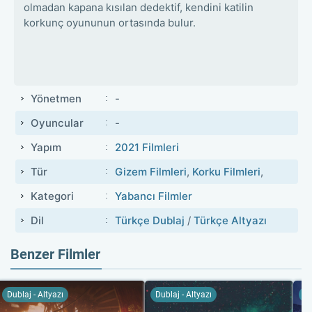
olmadan kapana kısılan dedektif, kendini katilin
korkunç oyununun ortasında bulur.
Yönetmen
-
Oyuncular
-
Yapım
2021 Filmleri
Tür
Gizem Filmleri
,
Korku Filmleri
,
Kategori
Yabancı Filmler
Dil
Türkçe Dublaj
/
Türkçe Altyazı
Benzer Filmler
Dublaj - Altyazı
Dublaj - Altyazı
Du