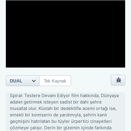
DUAL
Tek Kaynak
Spiral: Testere Devam Ediyor film hakkında, Dünyaya
adalet getirmek isteyen sadist bir dahi şehre
musallat olur. Küstah bir dedektifle acemi ortağı ise,
emekli bir komiserin de yardımıyla, şehrin kanlı
geçmişini hatırlatan bu tüyler ürpertici cinayetleri
çözmeye çalışır. Derin bir gizemin içinde farkında