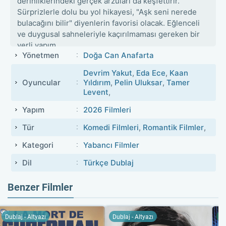
derinliklerindeki gerçek arzuları da keşfettirir.
Sürprizlerle dolu bu yol hikayesi, "Aşk seni nerede
bulacağını bilir" diyenlerin favorisi olacak. Eğlenceli
ve duygusal sahneleriyle kaçırılmaması gereken bir
yerli yapım.
Yönetmen
Doğa Can Anafarta
Devrim Yakut
,
Eda Ece
,
Kaan
Oyuncular
Yıldırım
,
Pelin Uluksar
,
Tamer
Levent
,
Yapım
2026 Filmleri
Tür
Komedi Filmleri
,
Romantik Filmler
,
Kategori
Yabancı Filmler
Dil
Türkçe Dublaj
Benzer Filmler
Dublaj - Altyazı
Dublaj - Altyazı
Tü