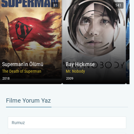
81
141
Superman'in Ölümü
Bay Hiçkimse
A
The Death of Superman
Mr. Nobody
Pr
2018
2009
19
Filme Yorum Yaz