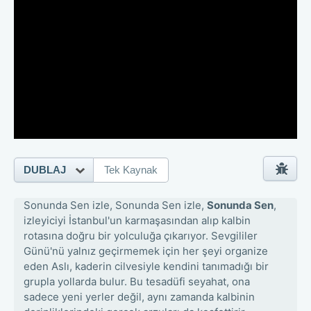
DUBLAJ
Tek Kaynak
Sonunda Sen izle, Sonunda Sen izle,
Sonunda Sen
,
izleyiciyi İstanbul'un karmaşasından alıp kalbin
rotasına doğru bir yolculuğa çıkarıyor. Sevgililer
Günü'nü yalnız geçirmemek için her şeyi organize
eden Aslı, kaderin cilvesiyle kendini tanımadığı bir
grupla yollarda bulur. Bu tesadüfi seyahat, ona
sadece yeni yerler değil, aynı zamanda kalbinin