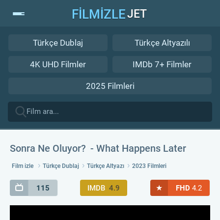
FİLMİZLE
JET
Türkçe Dublaj
Türkçe Altyazılı
4K UHD Filmler
IMDb 7+ Filmler
2025 Filmleri
Sonra Ne Oluyor?
What Happens Later
Film izle
Türkçe Dublaj
Türkçe Altyazı
2023 Filmleri
★
115
IMDB
4.9
FHD
4.2