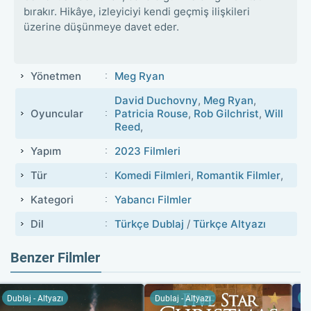
bırakır. Hikâye, izleyiciyi kendi geçmiş ilişkileri
üzerine düşünmeye davet eder.
Yönetmen
Meg Ryan
David Duchovny
,
Meg Ryan
,
Oyuncular
Patricia Rouse
,
Rob Gilchrist
,
Will
Reed
,
Yapım
2023 Filmleri
Tür
Komedi Filmleri
,
Romantik Filmler
,
Kategori
Yabancı Filmler
Dil
Türkçe Dublaj
/
Türkçe Altyazı
Benzer Filmler
Dublaj - Altyazı
Dublaj - Altyazı
Du