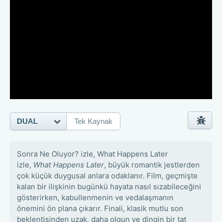
DUAL
Tek Kaynak
Sonra Ne Oluyor? izle, What Happens Later
izle,
What Happens Later
, büyük romantik jestlerden
çok küçük duygusal anlara odaklanır. Film, geçmişte
kalan bir ilişkinin bugünkü hayata nasıl sızabileceğini
gösterirken, kabullenmenin ve vedalaşmanın
önemini ön plana çıkarır. Finali, klasik mutlu son
beklentisinden uzak, daha olgun ve dingin bir tat