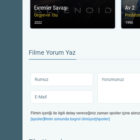
Evrenler Savaşı
Av 2
Oegye+in 1bu
Predator
2022
1990
Filme Yorum Yaz
Filmin içeriği ile ilgili detay vereceğiniz zaman spoiler içine alınız
[spoiler]filmin sonunda başrol ölmüyor[/spoiler]