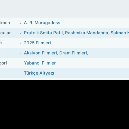
tmen
A. R. Murugadoss
cular
Prateik Smita Patil
,
Rashmika Mandanna
,
Salman 
m
2025 Filmleri
Aksiyon Filmleri
,
Dram Filmleri
,
gori
Yabancı Filmler
Türkçe Altyazı