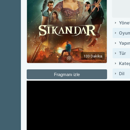
Yöne
Oyun
Yapı
Tür
133 Dakika
Kate
Dil
Fragmanı izle