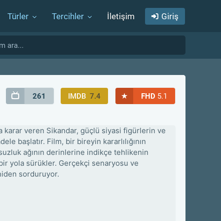
Türler
Tercihler
İletişim
Giriş
★
261
IMDB
7.4
FHD
5.1
ya karar veren Sikandar, güçlü siyasi figürlerin ve
e başlatır. Film, bir bireyin kararlılığının
olsuzluk ağının derinlerine indikçe tehlikenin
 bir yola sürükler. Gerçekçi senaryosu ve
niden sorduruyor.