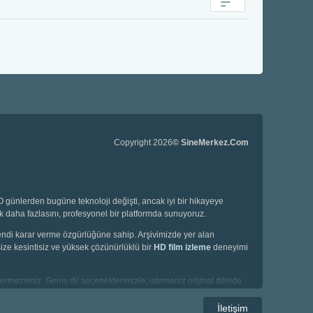
Copyright 2026
© SineMerkez.Com
günlerden bugüne teknoloji değişti, ancak iyi bir hikayeye
ok daha fazlasını, profesyonel bir platformda sunuyoruz.
 kendi karar verme özgürlüğüne sahip. Arşivimizde yer alan
ize kesintisiz ve yüksek çözünürlüklü bir
HD film izleme
deneyimi
ermezsiniz. Geniş dil seçeneklerimizle; isterseniz orijinal dilinde
İletişim