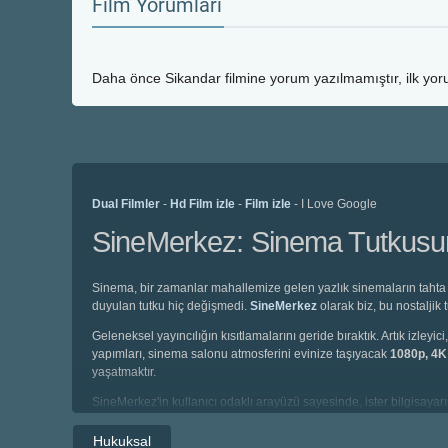
Film Yorumları
Daha önce
Sikandar
filmine yorum yazılmamıştır, ilk yor
Dual Filmler
-
Hd Film izle
-
Film izle
- I Love Google
SineMerkez: Sinema Tutkusunu
Sinema, bir zamanlar mahallemize gelen yazlık sinemaların tahta 
duyulan tutku hiç değişmedi.
SineMerkez
olarak biz, bu nostaljik
Geleneksel yayıncılığın kısıtlamalarını geride bıraktık. Artık izl
yapımları, sinema salonu atmosferini evinize taşıyacak
1080p, 4
yaşatmaktır.
SineMerkez'in kullanıcı odaklı arayüzü sayesinde, ister bilgisayarın
altyazılı, isterseniz de profesyonel seslendirme kadrolarıyla hazı
Hukuksal