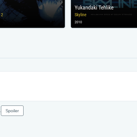
Yukarıdaki Tehlike
 2
Skyline
2010
Spoiler
.