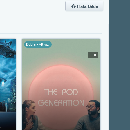
Hata Bildir
Dublaj - Altyazı
92
110