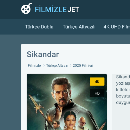
FİLMİZLE
JET
Türkçe Dublaj
Türkçe Altyazılı
4K UHD Film
Sikandar
Film izle
Türkçe Altyazı
2025 Filmleri
Sikanda
4K
yozlaşm
kitlele
HD
boyutu
duygus