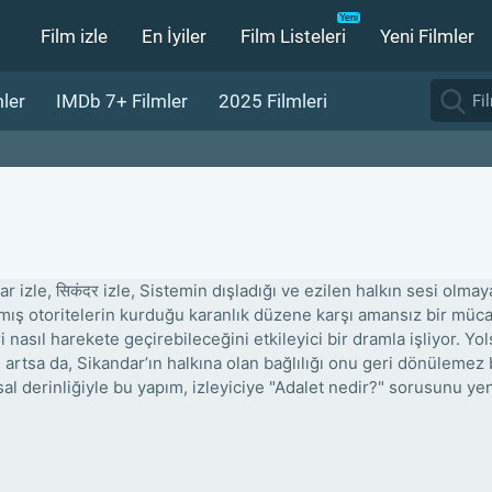
Film izle
En İyiler
Film Listeleri
Yeni Filmler
ler
IMDb 7+ Filmler
2025 Filmleri
r izle, सिकंदर izle, Sistemin dışladığı ve ezilen halkın sesi olma
ış otoritelerin kurduğu karanlık düzene karşı amansız bir mücadel
ri nasıl harekete geçirebileceğini etkileyici bir dramla işliyor. Y
 artsa da, Sikandar’ın halkına olan bağlılığı onu geri dönülemez
al derinliğiyle bu yapım, izleyiciye "Adalet nedir?" sorusunu ye