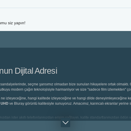
umu siz yapın!
n Dijital Adresi
sandalyelerinde, seçme şansımız olmadan bize sunulan hikayelere ortak olmaktı. O 
 tutkuyu modern çağın teknolojisiyle harmanlıyor ve size "sadece film izlemekten" ç
eyici, ne izleyeceğine, hangi kalitede izleyeceğine ve hangi dilde deneyimleyeceğine
K UHD
ve Bluray görüntü kalitesiyle sunuyoruz. Amacımız, karıncalı ekranlar yerine s
ızdan ister akıllı telefonlarınızdan erişim sağlayın, kalite standartlarımızdan ödün v
rlanmış
Türkçe Dublaj
seçeneklerine saniyeler içinde ulaşabilirsiniz.