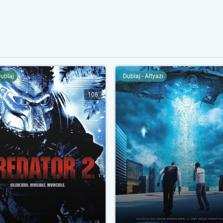
Dublaj
Dublaj - Altyazı
108