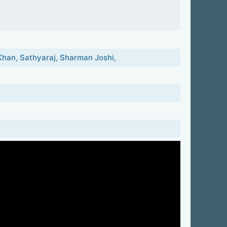
Khan
,
Sathyaraj
,
Sharman Joshi
,