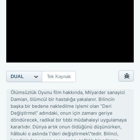
DUAL
Tek Kaynak
Ölümsüzlük Oyunu film hakkında, Milyarder sanayici
Damian, ölümcül bir hastalığa yakalanır. Bilincin
başka bir bedene nakledilme işlemi olan “Deri
Değiştirme\" adındaki, onun için zamanı geriye
döndürecek, radikal bir tıbbi müdahaleyi uygulamaya
kararlıdır. Dünya artık onun öldüğünü düşünürken,
hâlbuki o aslında \"deri değiştirmek\"tedir. Bilinci,