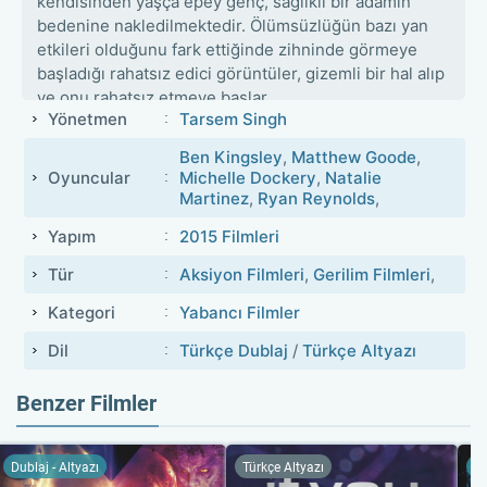
kendisinden yaşça epey genç, sağlıklı bir adamın
bedenine nakledilmektedir. Ölümsüzlüğün bazı yan
etkileri olduğunu fark ettiğinde zihninde görmeye
başladığı rahatsız edici görüntüler, gizemli bir hal alıp
ve onu rahatsız etmeye başlar.
Yönetmen
Tarsem Singh
Ben Kingsley
,
Matthew Goode
,
Oyuncular
Michelle Dockery
,
Natalie
Martinez
,
Ryan Reynolds
,
Yapım
2015 Filmleri
Tür
Aksiyon Filmleri
,
Gerilim Filmleri
,
Kategori
Yabancı Filmler
Dil
Türkçe Dublaj
/
Türkçe Altyazı
Benzer Filmler
Dublaj - Altyazı
Türkçe Altyazı
Du