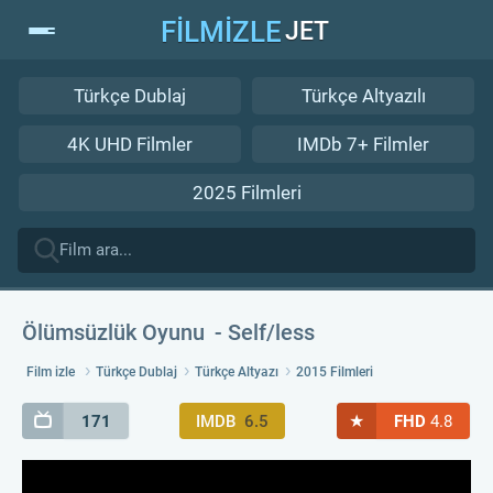
FİLMİZLE
JET
Türkçe Dublaj
Türkçe Altyazılı
4K UHD Filmler
IMDb 7+ Filmler
2025 Filmleri
Ölümsüzlük Oyunu
Self/less
Film izle
Türkçe Dublaj
Türkçe Altyazı
2015 Filmleri
★
171
IMDB
6.5
FHD
4.8