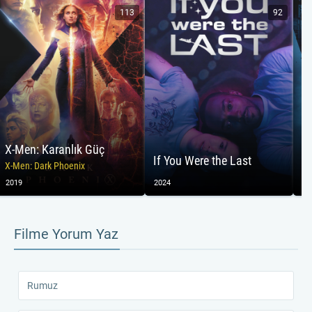
113
92
X-Men: Karanlık Güç
Ve
If You Were the Last
X-Men: Dark Phoenix
Ve
2019
2024
20
Filme Yorum Yaz