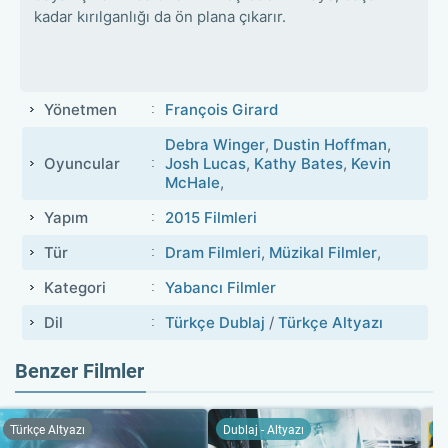
kadar kırılganlığı da ön plana çıkarır.
Yönetmen
François Girard
Debra Winger
,
Dustin Hoffman
,
Oyuncular
Josh Lucas
,
Kathy Bates
,
Kevin
McHale
,
Yapım
2015 Filmleri
Tür
Dram Filmleri
,
Müzikal Filmler
,
Kategori
Yabancı Filmler
Dil
Türkçe Dublaj
/
Türkçe Altyazı
Benzer Filmler
Türkçe Altyazı
Dublaj - Altyazı
Du