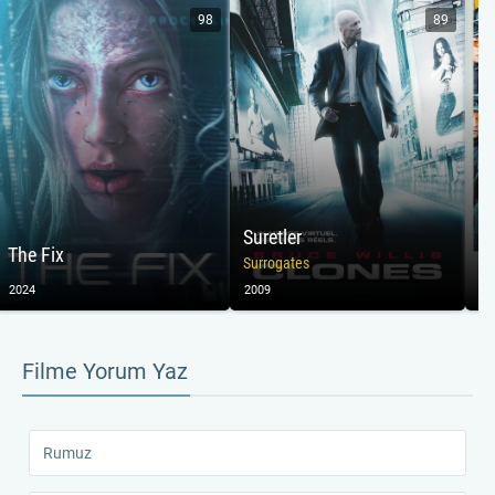
98
89
Suretler
The Fix
M
Surrogates
2024
2009
20
Filme Yorum Yaz