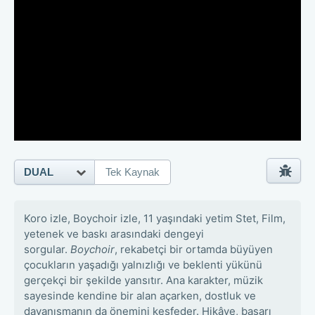
DUAL
Tek Kaynak
Koro izle, Boychoir izle, 11 yaşındaki yetim Stet, Film,
yetenek ve baskı arasındaki dengeyi
sorgular.
Boychoir
, rekabetçi bir ortamda büyüyen
çocukların yaşadığı yalnızlığı ve beklenti yükünü
gerçekçi bir şekilde yansıtır. Ana karakter, müzik
sayesinde kendine bir alan açarken, dostluk ve
dayanışmanın da önemini keşfeder. Hikâye, başarı