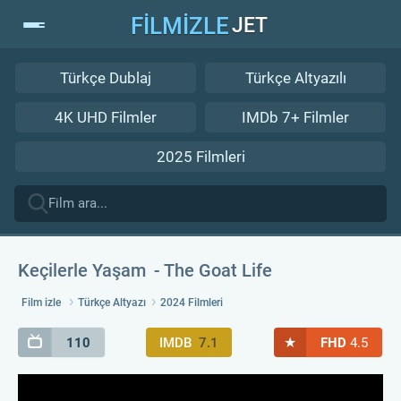
FİLMİZLE
JET
Türkçe Dublaj
Türkçe Altyazılı
4K UHD Filmler
IMDb 7+ Filmler
2025 Filmleri
Keçilerle Yaşam
The Goat Life
Film izle
Türkçe Altyazı
2024 Filmleri
★
110
IMDB
7.1
FHD
4.5