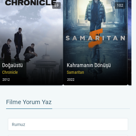
89
102
Doğaüstü
Kahramanın Dönüşü
Ev
Chronicle
Samaritan
Oe
2012
2022
20
Filme Yorum Yaz