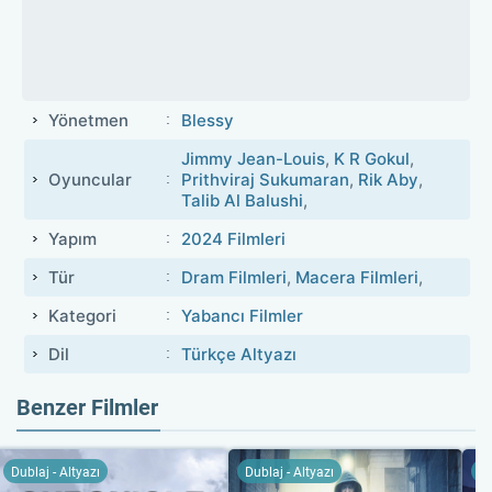
Yönetmen
Blessy
Jimmy Jean-Louis
,
K R Gokul
,
Oyuncular
Prithviraj Sukumaran
,
Rik Aby
,
Talib Al Balushi
,
Yapım
2024 Filmleri
Tür
Dram Filmleri
,
Macera Filmleri
,
Kategori
Yabancı Filmler
Dil
Türkçe Altyazı
Benzer Filmler
Dublaj - Altyazı
Dublaj - Altyazı
Du