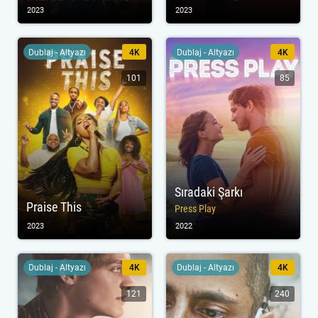
2023
2023
Dublaj - Altyazı
4K
Dublaj - Altyazı
4K
101
85
Sıradaki Şarkı
Praise This
Press Play
2023
2022
Dublaj - Altyazı
4K
Dublaj - Altyazı
4K
121
240