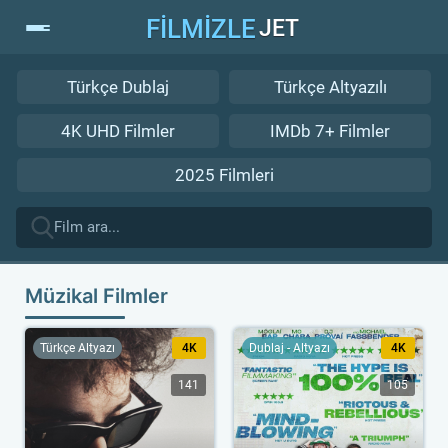
FİLMİZLE
JET
Türkçe Dublaj
Türkçe Altyazılı
4K UHD Filmler
IMDb 7+ Filmler
2025 Filmleri
Müzikal Filmler
Türkçe Altyazı
4K
Dublaj - Altyazı
4K
141
105