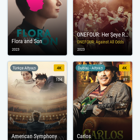
ONEFOUR: Her Şeye Rağmen
Flora and Son
ONEFOUR: Against All Odds
2023
2023
Türkçe Altyazı
4K
Dublaj - Altyazı
4K
104
87
American Symphony
Carlos