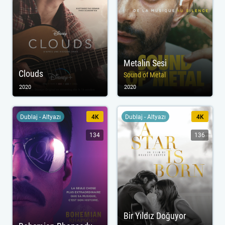
Metalin Sesi
Clouds
Sound of Metal
2020
2020
Dublaj - Altyazı
4K
Dublaj - Altyazı
4K
134
136
Bir Yıldız Doğuyor