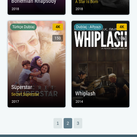
Bohemian Rhapsody
A Star Is Born
2018
2018
Türkçe Dublaj
4K
Dublaj - Altyazı
4K
150
106
Süperstar
Whiplash
Secret Superstar
2017
2014
1
2
3