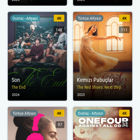
Dublaj - Altyazı
4K
Türkçe Altyazı
4K
148
111
Son
Kırmızı Pabuçlar
The End
The Red Shoes: Next Step
2024
2023
Türkçe Altyazı
4K
Dublaj - Altyazı
4K
97
82