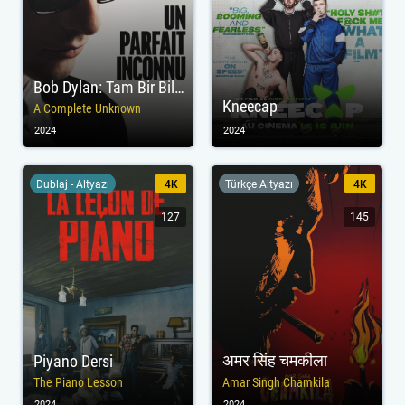
Bob Dylan: Tam Bir Bilinmez
Kneecap
A Complete Unknown
2024
2024
Dublaj - Altyazı
4K
Türkçe Altyazı
4K
127
145
अमर सिंह चमकीला
Piyano Dersi
The Piano Lesson
Amar Singh Chamkila
2024
2024