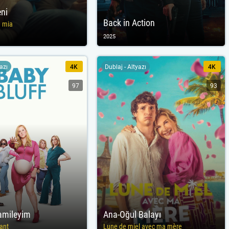
ni
Back in Action
a mia
2025
yazı
4K
Dublaj - Altyazı
4K
97
93
amileyim
Ana-Oğul Balayı
ant
Lune de miel avec ma mère