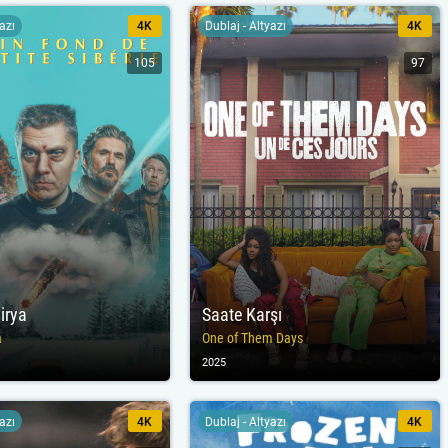
yazı
4K
Dublaj - Altyazı
4K
105
97
irya
Saate Karşı
a
One of Them Days
2025
yazı
4K
Dublaj - Altyazı
4K