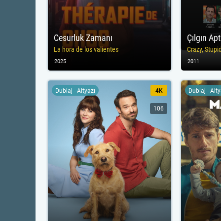
Cesurluk Zamanı
Çılgın Ap
La hora de los valientes
Crazy, Stupi
2025
2011
Dublaj - Altyazı
4K
Dublaj - Alt
106