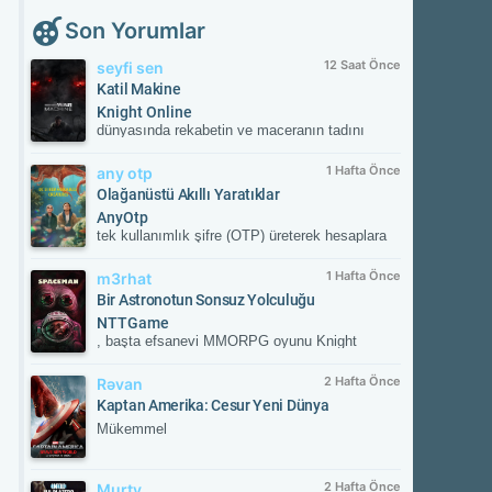
Son Yorumlar
12 Saat Önce
seyfi sen
Katil Makine
Knight Online
dünyasında rekabetin ve maceranın tadını
çıkar! Güvenilir sunucular, aktif etkinlikler ve
kesintisiz oyun deneyimiyle savaşın
1 Hafta Önce
any otp
merkezinde yerini al. Güncel gelişmeleri takip
Olağanüstü Akıllı Yaratıklar
etmek ve resmi içeriklere ulaşmak için
AnyOtp
NTTGame platformunu ziyaret edebilir,
tek kullanımlık şifre (OTP) üreterek hesaplara
karakterini zirveye taşıyacak fırsatları
ek güvenlik sağlayan iki aşamalı doğrulama
kaçırmayabilirsin.
(2FA) uygulamasıdır. Hesabınızla
1 Hafta Önce
m3rhat
eşleştirildikten sonra her girişte uygulamanın
Bir Astronotun Sonsuz Yolculuğu
oluşturduğu süreli doğrulama kodunu ister;
NTTGame
böylece yetkisiz erişime karşı hesabınızı korur.
, başta efsanevi MMORPG oyunu Knight
Online olmak üzere dünya çapında popüler,
ücretsiz (Free-to-Play) çevrimiçi oyunların
2 Hafta Önce
Rəvan
yayıncılığını üstlenen lider bir dijital oyun
Kaptan Amerika: Cesur Yeni Dünya
portalıdır. 2011 yılından bu yana Türkiye ve
Mükemmel
global pazarda kesintisiz hizmet veren şirket;
güvenli oyun altyapısı, AnyOTP gibi hesap
güvenlik çözümleri, 7/24 canlı destek hizmeti
2 Hafta Önce
Murty