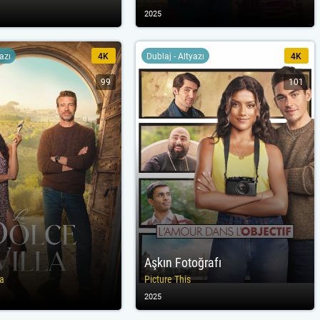
2025
yazı
4K
Dublaj - Altyazı
4K
99
101
Aşkın Fotoğrafı
la
Picture This
2025