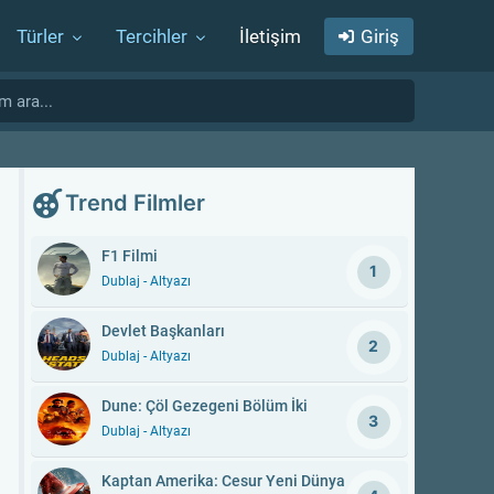
Türler
Tercihler
İletişim
Giriş
Trend Filmler
F1 Filmi
1
Dublaj - Altyazı
Devlet Başkanları
2
Dublaj - Altyazı
Dune: Çöl Gezegeni Bölüm İki
3
Dublaj - Altyazı
Kaptan Amerika: Cesur Yeni Dünya