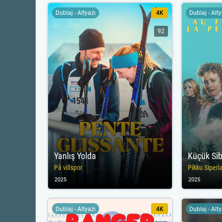
Dublaj - Altyazı
4K
Dublaj - Alt
92
Yanlış Yolda
Küçük Sib
På villspor
Pikku Siperi
2025
2025
Dublaj - Altyazı
4K
Dublaj - Alt