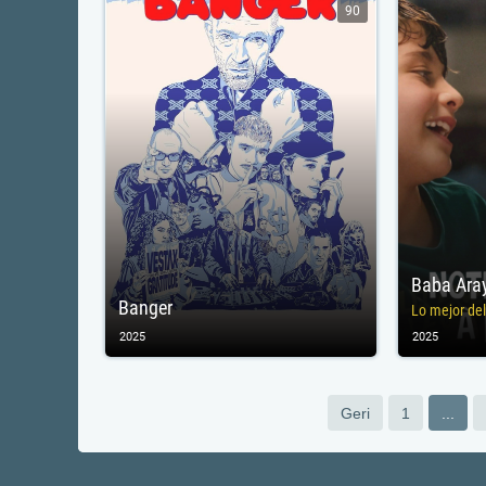
90
Baba Aray
Banger
Lo mejor de
2025
2025
Geri
1
...