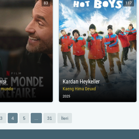
83
117
ışı
Kardan Heykeller
l mundo
Kaeng Hima Deuxd
2025
3
4
5
...
31
İleri