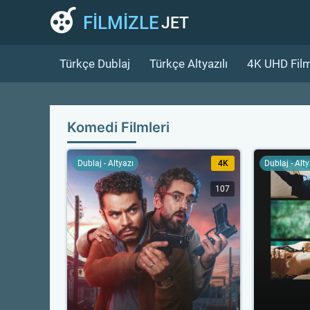
FİLMİZLE
JET
Türkçe Dublaj
Türkçe Altyazılı
4K UHD Film
Komedi Filmleri
Dublaj - Altyazı
4K
Dublaj - Alt
107