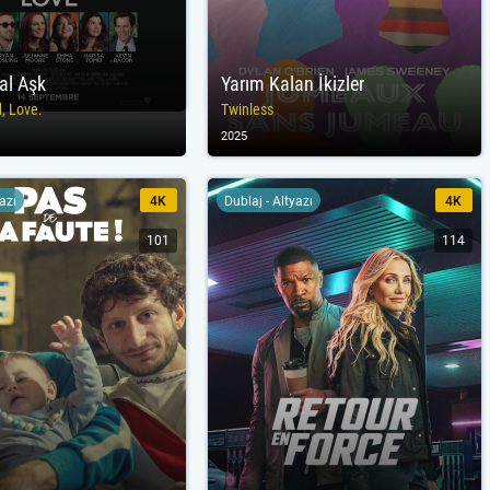
tal Aşk
Yarım Kalan İkizler
d, Love.
Twinless
2025
yazı
4K
Dublaj - Altyazı
4K
101
114