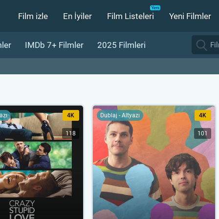
Film izle
En İyiler
Film Listeleri
Yeni Filmler
ler
IMDb 7+ Filmler
2025 Filmleri
yazı
4K
Dublaj - Altyazı
4K
118
101