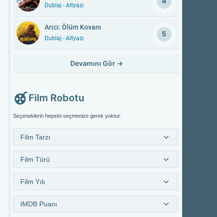
4
Dublaj - Altyazı
Arıcı: Ölüm Kovanı
5
Dublaj - Altyazı
Devamını Gör
→
Film Robotu
Seçeneklerin hepsini seçmenize gerek yoktur.