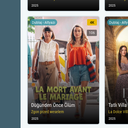
2025
2025
Dublaj - Altyazı
4K
Dublaj - Alt
106
Düğünden Önce Ölüm
Tatlı Villa
Zgon przed weselem
La Dolce Vil
2025
2025