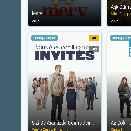
Aşk Düme
Merv
Mica è colp
2025
2025
Dublaj - Altyazı
4K
Dublaj - Alt
109
Sizi De Aramızda Görmekten Mutluluk Duyarız
Az Çok H
You're Cordially Invited
Kinda Pregn