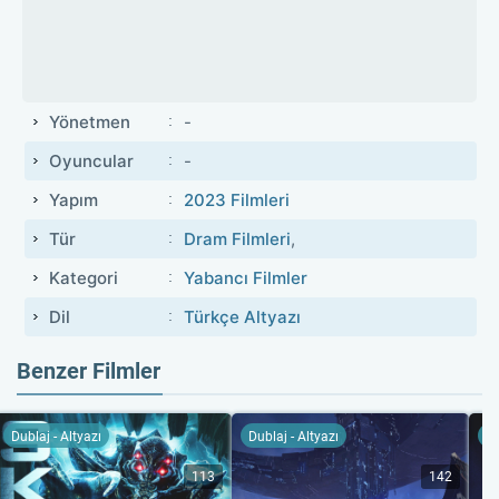
Yönetmen
-
Oyuncular
-
Yapım
2023 Filmleri
Tür
Dram Filmleri
,
Kategori
Yabancı Filmler
Dil
Türkçe Altyazı
Benzer Filmler
Dublaj - Altyazı
Dublaj - Altyazı
Du
113
142