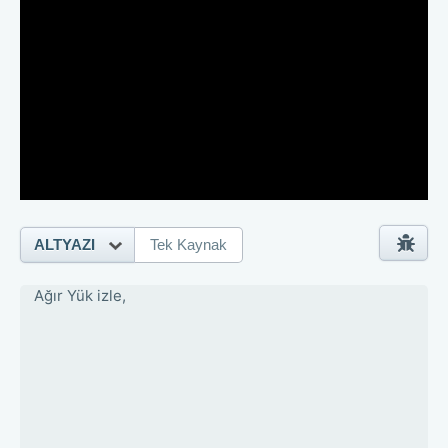
ALTYAZI
Tek Kaynak
Ağır Yük izle,