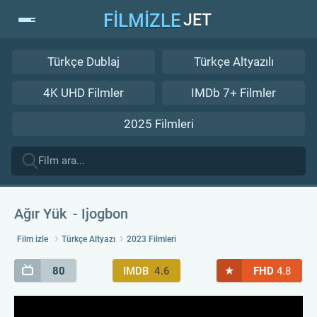
FİLMİZLE
JET
Türkçe Dublaj
Türkçe Altyazılı
4K UHD Filmler
IMDb 7+ Filmler
2025 Filmleri
Ağır Yük
Ijogbon
Film izle
Türkçe Altyazı
2023 Filmleri
★
80
IMDB
4.6
FHD
4.8