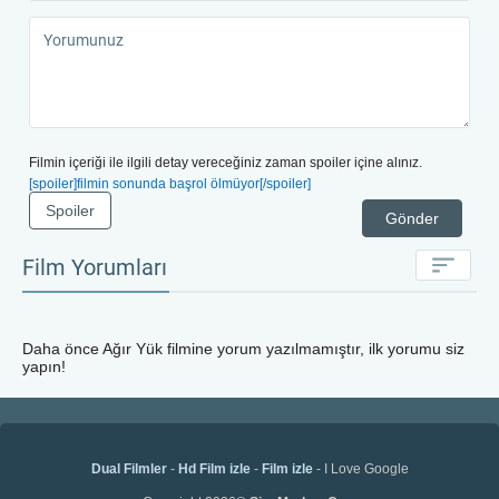
Filmin içeriği ile ilgili detay vereceğiniz zaman spoiler içine alınız.
[spoiler]filmin sonunda başrol ölmüyor[/spoiler]
Spoiler
Gönder
Film Yorumları
Daha önce
Ağır Yük
filmine yorum yazılmamıştır, ilk yorumu siz
yapın!
Dual Filmler
-
Hd Film izle
-
Film izle
- I Love Google