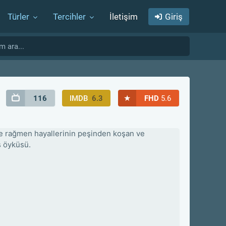
Türler
Tercihler
İletişim
Giriş
★
116
IMDB
6.3
FHD
5.6
re rağmen hayallerinin peşinden koşan ve
ş öyküsü.