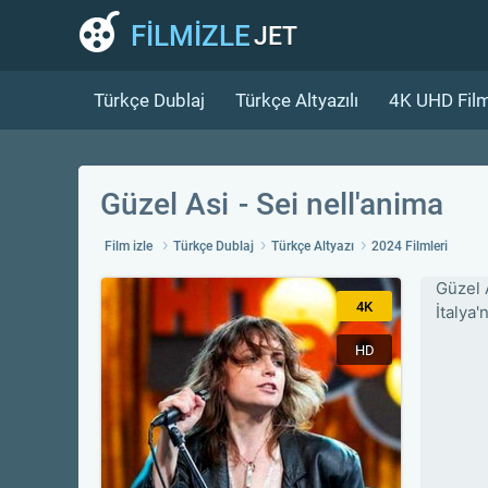
FİLMİZLE
JET
Türkçe Dublaj
Türkçe Altyazılı
4K UHD Film
Güzel Asi
Sei nell'anima
Film izle
Türkçe Dublaj
Türkçe Altyazı
2024 Filmleri
Güzel 
4K
İtalya'
HD