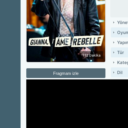
Yöne
Oyun
Yapı
Tür
112 Dakika
Kate
Dil
Fragmanı izle