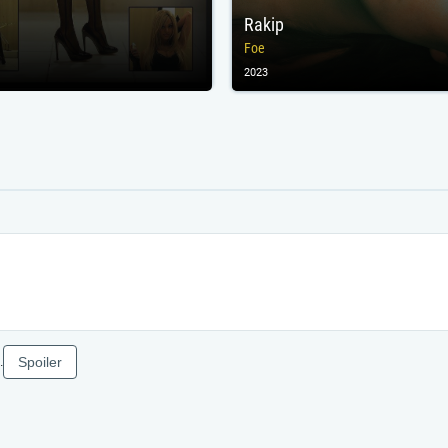
Rakip
Foe
2023
Spoiler
.