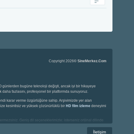
Copyright 2026
© SineMerkez.Com
günlerden bugüne teknoloji değişti, ancak iyi bir hikayeye
ok daha fazlasını, profesyonel bir platformda sunuyoruz.
 kendi karar verme özgürlüğüne sahip. Arşivimizde yer alan
ize kesintisiz ve yüksek çözünürlüklü bir
HD film izleme
deneyimi
ermezsiniz. Geniş dil seçeneklerimizle; isterseniz orijinal dilinde
İletişim