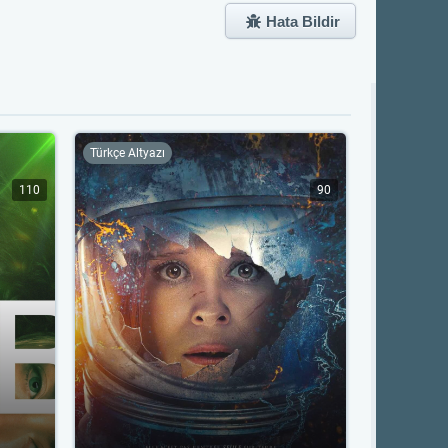
Hata Bildir
Türkçe Altyazı
110
90