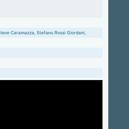
lene Caramazza
,
Stefano Rossi Giordani
,