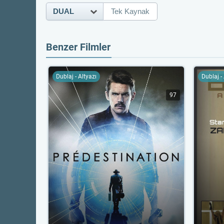
DUAL
Tek Kaynak
Benzer Filmler
Dublaj - Altyazı
Dublaj -
97