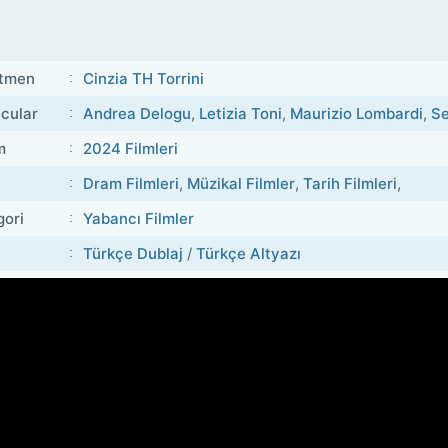
tmen
Cinzia TH Torrini
cular
Andrea Delogu
,
Letizia Toni
,
Maurizio Lombardi
,
Se
m
2024 Filmleri
Dram Filmleri
,
Müzikal Filmler
,
Tarih Filmleri
,
gori
Yabancı Filmler
Türkçe Dublaj
/
Türkçe Altyazı