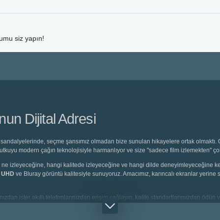
rumu siz yapın!
n Dijital Adresi
sandalyelerinde, seçme şansımız olmadan bize sunulan hikayelere ortak olmaktı. O 
 tutkuyu modern çağın teknolojisiyle harmanlıyor ve size "sadece film izlemekten" ç
eyici, ne izleyeceğine, hangi kalitede izleyeceğine ve hangi dilde deneyimleyeceğine
K UHD
ve Bluray görüntü kalitesiyle sunuyoruz. Amacımız, karıncalı ekranlar yerine s
ızdan ister akıllı telefonlarınızdan erişim sağlayın, kalite standartlarımızdan ödün v
rlanmış
Türkçe Dublaj
seçeneklerine saniyeler içinde ulaşabilirsiniz.