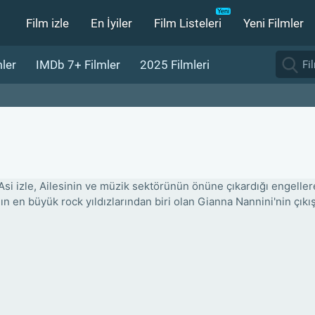
Film izle
En İyiler
Film Listeleri
Yeni Filmler
ler
IMDb 7+ Filmler
2025 Filmleri
Asi izle, Ailesinin ve müzik sektörünün önüne çıkardığı engelle
nın en büyük rock yıldızlarından biri olan Gianna Nannini'nin çıkı