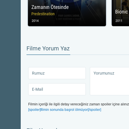
Zamanın Ötesinde
Bionic
Predestination
2014
2011
Filme Yorum Yaz
Filmin içeriği ile ilgili detay vereceğiniz zaman spoiler içine alınız
[spoiler]filmin sonunda başrol ölmüyor[/spoiler]