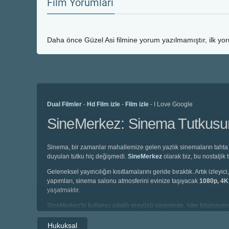
Film Yorumları
Daha önce
Güzel Asi
filmine yorum yazılmamıştır, ilk yo
Dual Filmler
-
Hd Film izle
-
Film izle
- I Love Google
SineMerkez: Sinema Tutkusunu
Sinema, bir zamanlar mahallemize gelen yazlık sinemaların tahta 
duyulan tutku hiç değişmedi.
SineMerkez
olarak biz, bu nostaljik
Geleneksel yayıncılığın kısıtlamalarını geride bıraktık. Artık izl
yapımları, sinema salonu atmosferini evinize taşıyacak
1080p, 4
yaşatmaktır.
SineMerkez'in kullanıcı odaklı arayüzü sayesinde, ister bilgisayarın
altyazılı, isterseniz de profesyonel seslendirme kadrolarıyla hazı
Hukuksal