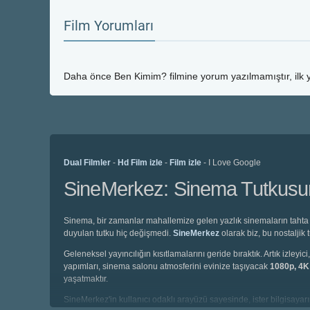
Film Yorumları
Daha önce
Ben Kimim?
filmine yorum yazılmamıştır, ilk
Dual Filmler
-
Hd Film izle
-
Film izle
- I Love Google
SineMerkez: Sinema Tutkusunu
Sinema, bir zamanlar mahallemize gelen yazlık sinemaların tahta 
duyulan tutku hiç değişmedi.
SineMerkez
olarak biz, bu nostaljik
Geleneksel yayıncılığın kısıtlamalarını geride bıraktık. Artık izl
yapımları, sinema salonu atmosferini evinize taşıyacak
1080p, 4
yaşatmaktır.
SineMerkez'in kullanıcı odaklı arayüzü sayesinde, ister bilgisayarın