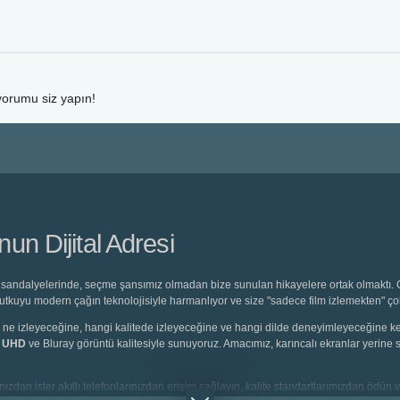
 yorumu siz yapın!
n Dijital Adresi
sandalyelerinde, seçme şansımız olmadan bize sunulan hikayelere ortak olmaktı. O 
 tutkuyu modern çağın teknolojisiyle harmanlıyor ve size "sadece film izlemekten" ç
eyici, ne izleyeceğine, hangi kalitede izleyeceğine ve hangi dilde deneyimleyeceğine
K UHD
ve Bluray görüntü kalitesiyle sunuyoruz. Amacımız, karıncalı ekranlar yerine s
ızdan ister akıllı telefonlarınızdan erişim sağlayın, kalite standartlarımızdan ödün v