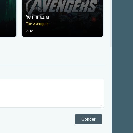
Yenilmezler
The Avengers
2012
Gönder