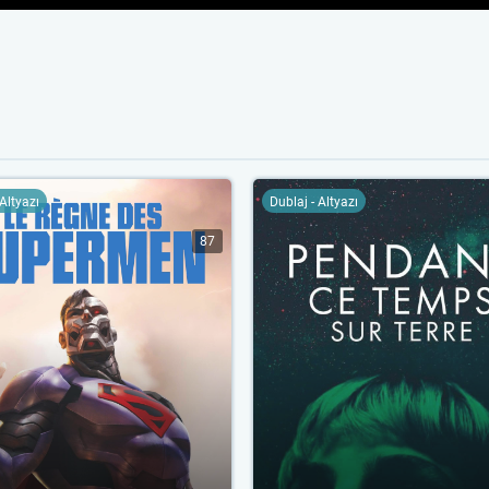
 Altyazı
Dublaj - Altyazı
87