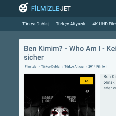
FİLMİZLE
JET
Türkçe Dublaj
Türkçe Altyazılı
4K UHD Film
Ben Kimim?
Who Am I - Ke
sicher
Film izle
Türkçe Dublaj
Türkçe Altyazı
2014 Filmleri
Ben Ki
4K
olmak i
eder a
HD