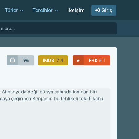
Türler
Tercihler
İletişim
Giriş
★
96
IMDB
7.4
FHD
5.1
e Almanya’da değil dünya çapında tanınan biri
maya çağırınca Benjamin bu tehlikeli teklifi kabul