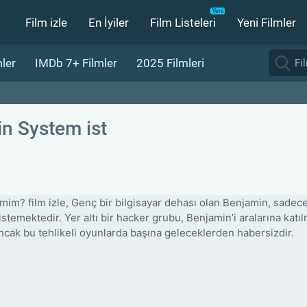
Film izle
En İyiler
Film Listeleri
Yeni Filmler
ler
IMDb 7+ Filmler
2025 Filmleri
in System ist
mim? film izle, Genç bir bilgisayar dehası olan Benjamin, sadec
stemektedir. Yer altı bir hacker grubu, Benjamin’i aralarına katıl
ncak bu tehlikeli oyunlarda başına geleceklerden habersizdir.