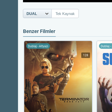
DUAL
Tek Kaynak
Benzer Filmler
Dublaj - Altyazı
Dublaj -
128