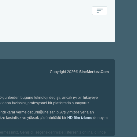
Copyright 2026
© SineMerkez.Com
günlerden bugüne teknoloji değişti, ancak iyi bir hikayeye
ok daha fazlasını, profesyonel bir platformda sunuyoruz.
 kendi karar verme özgürlüğüne sahip. Arşivimizde yer alan
ize kesintisiz ve yüksek çözünürlüklü bir
HD film izleme
deneyimi
ermezsiniz. Geniş dil seçeneklerimizle; isterseniz orijinal dilinde