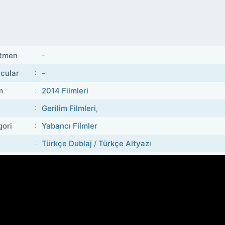
tmen
-
cular
-
m
2014 Filmleri
Gerilim Filmleri
,
gori
Yabancı Filmler
Türkçe Dublaj
/
Türkçe Altyazı