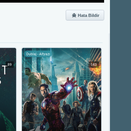
Hata Bildir
Dublaj - Altyazı
89
143