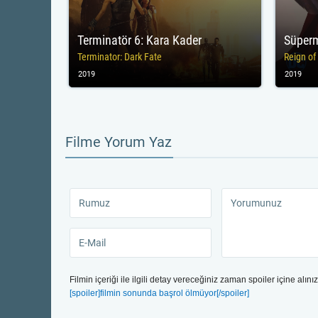
Terminatör 6: Kara Kader
Süperm
Terminator: Dark Fate
Reign o
2019
2019
Filme Yorum Yaz
Filmin içeriği ile ilgili detay vereceğiniz zaman spoiler içine alınız
[spoiler]filmin sonunda başrol ölmüyor[/spoiler]