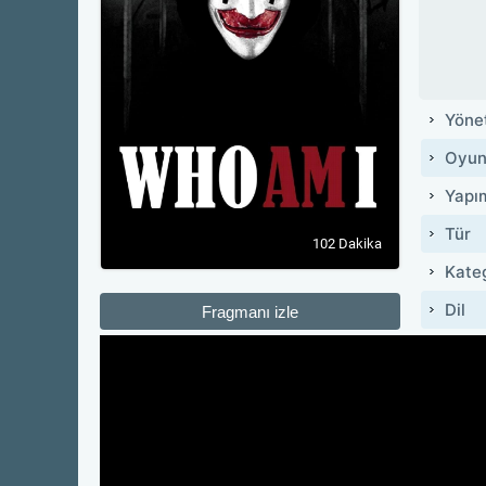
Yöne
Oyun
Yapı
Tür
102 Dakika
Kate
Dil
Fragmanı izle