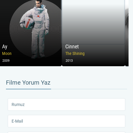
Ay
Cinnet
M
Moon
The Shining
2009
2013
20
Filme Yorum Yaz