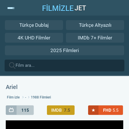
FİLMİZLE
JET
Türkçe Dublaj
Türkçe Altyazılı
4K UHD Filmler
IMDb 7+ Filmler
2025 Filmleri
Ariel
Film izle
-
1988 Filmleri
★
115
IMDB
7.5
FHD
5.5