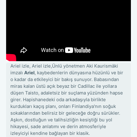
Ariel izle, Ariel izle,Ünlü yönetmen Aki Kaurismäki
imzalı
Ariel
, kaybedenlerin dünyasına hüzünlü ve bir
o kadar da etkileyici bir bakış sunuyor. Babasından
miras kalan üstü açık beyaz bir Cadillac ile yollara
düşen Taisto, adaletsiz bir suçlama yüzünden hapse
girer. Hapishanedeki oda arkadaşıyla birlikte
kurdukları kaçış planı, onları Finlandiya'nın soğuk
sokaklarından belirsiz bir geleceğe doğru sürükler.
Aşkın, dostluğun ve talihsizliğin kesiştiği bu yol
hikayesi, sade anlatımı ve derin atmosferiyle
izleyiciyi kendine bağlayan bir klasik.