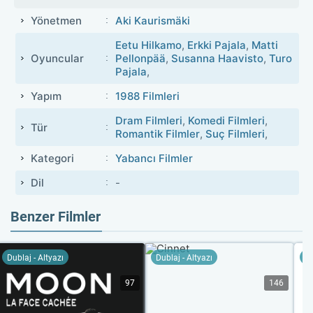
Yönetmen
Aki Kaurismäki
Eetu Hilkamo
,
Erkki Pajala
,
Matti
Oyuncular
Pellonpää
,
Susanna Haavisto
,
Turo
Pajala
,
Yapım
1988 Filmleri
Dram Filmleri
,
Komedi Filmleri
,
Tür
Romantik Filmler
,
Suç Filmleri
,
Kategori
Yabancı Filmler
Dil
-
Benzer Filmler
Dublaj - Altyazı
Dublaj - Altyazı
Du
97
146