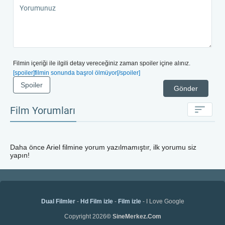
Filmin içeriği ile ilgili detay vereceğiniz zaman spoiler içine alınız.
[spoiler]filmin sonunda başrol ölmüyor[/spoiler]
Spoiler
Gönder
Film Yorumları
Daha önce
Ariel
filmine yorum yazılmamıştır, ilk yorumu siz
yapın!
Dual Filmler
-
Hd Film izle
-
Film izle
- I Love Google
Copyright 2026
© SineMerkez.Com