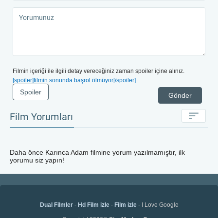
Filmin içeriği ile ilgili detay vereceğiniz zaman spoiler içine alınız.
[spoiler]filmin sonunda başrol ölmüyor[/spoiler]
Spoiler
Gönder
Film Yorumları
Daha önce
Karınca Adam
filmine yorum yazılmamıştır, ilk
yorumu siz yapın!
Dual Filmler
-
Hd Film izle
-
Film izle
- I Love Google