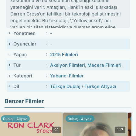
kostümünü ve bu kostümün sağladığı küçülme
yeteneğini verir. Amaçları, Hank'in eski iş arkadaşı
Darren Cross'un tehlikeli bir teknoloji geliştirmesini
engellemektir. Bu teknoloji, \"Yellowjacket\" adı
verilen bir silah sistemidir ve düşmanlarının eline
Yönetmen
-
geçmemesi gerekmektedir. Scott, Ant-Man olarak
hem fiziksel olarak küçülüp hem de karınca gibi
Oyuncular
-
iletişim kurabilme yeteneği kazanarak, ekibiyle
birlikte büyük bir soygun planı yapar. Scott'ın hem bir
Yapım
2015 Filmleri
baba olarak sorumluluklarını yerine getirmeye
Tür
Aksiyon Filmleri
,
Macera Filmleri
,
çalışması hem de süper kahraman olma yolundaki
mücadeleleri, izleyicilere duygusal bir bağ sunar.
Kategori
Yabancı Filmler
Dil
Türkçe Dublaj
/
Türkçe Altyazı
Benzer Filmler
Dublaj - Altyazı
Dublaj - Altyazı
Du
90
117