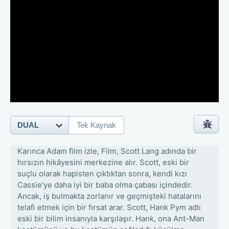
DUAL
Tek Kaynak
Karınca Adam film izle, Film, Scott Lang adında bir
hırsızın hikâyesini merkezine alır. Scott, eski bir
suçlu olarak hapisten çıktıktan sonra, kendi kızı
Cassie'ye daha iyi bir baba olma çabası içindedir.
Ancak, iş bulmakta zorlanır ve geçmişteki hatalarını
telafi etmek için bir fırsat arar. Scott, Hank Pym adlı
eski bir bilim insanıyla karşılaşır. Hank, ona Ant-Man