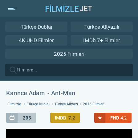
FİLMİZLE
JET
Türkçe Dublaj
Türkçe Altyazılı
4K UHD Filmler
IMDb 7+ Filmler
2025 Filmleri
Karınca Adam
Ant-Man
Film izle
Türkçe Dublaj
Türkçe Altyazı
2015 Filmleri
★
205
IMDB
7.2
FHD
4.2