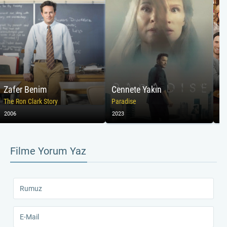
Zafer Benim
Cennete Yakın
Be
The Ron Clark Story
Paradise
Fi
2006
2023
20
Filme Yorum Yaz