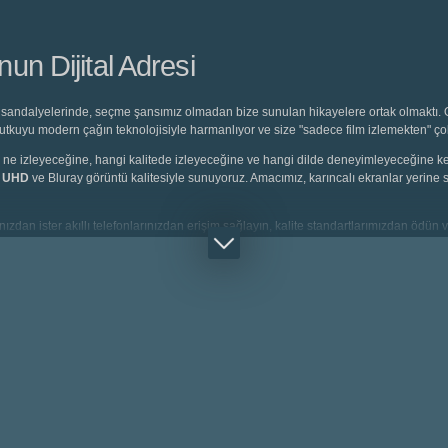
n Dijital Adresi
sandalyelerinde, seçme şansımız olmadan bize sunulan hikayelere ortak olmaktı. O 
 tutkuyu modern çağın teknolojisiyle harmanlıyor ve size "sadece film izlemekten" ç
eyici, ne izleyeceğine, hangi kalitede izleyeceğine ve hangi dilde deneyimleyeceğine
K UHD
ve Bluray görüntü kalitesiyle sunuyoruz. Amacımız, karıncalı ekranlar yerine s
ızdan ister akıllı telefonlarınızdan erişim sağlayın, kalite standartlarımızdan ödün v
rlanmış
Türkçe Dublaj
seçeneklerine saniyeler içinde ulaşabilirsiniz.
in minikleri için pedagogların önerdiği animasyon filmleri, adrenalin tutkunları için s
eri bir arada bulunur.
. Siz sadece patlamış mısırınızı hazırlayın; geriye kalan ses, görüntü ve hız kalitesi