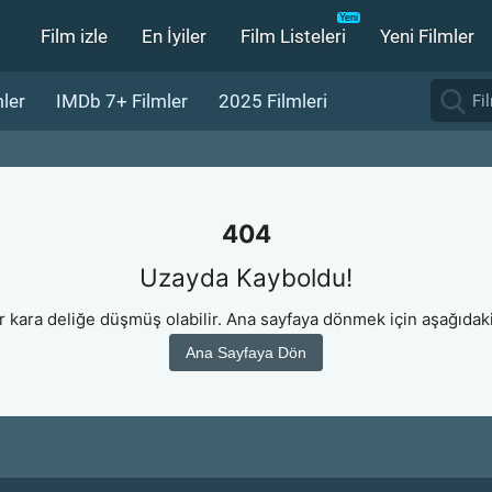
Film izle
En İyiler
Film Listeleri
Yeni Filmler
ler
IMDb 7+ Filmler
2025 Filmleri
404
Uzayda Kayboldu!
ir kara deliğe düşmüş olabilir. Ana sayfaya dönmek için aşağıdak
Ana Sayfaya Dön