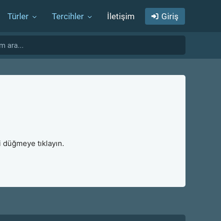
Türler
Tercihler
İletişim
Giriş
i düğmeye tıklayın.