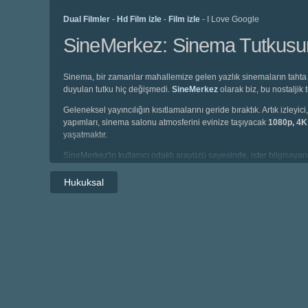
Dual Filmler
-
Hd Film izle
-
Film izle
- I Love Google
SineMerkez: Sinema Tutkusunu
Sinema, bir zamanlar mahallemize gelen yazlık sinemaların tahta 
duyulan tutku hiç değişmedi.
SineMerkez
olarak biz, bu nostaljik
Geleneksel yayıncılığın kısıtlamalarını geride bıraktık. Artık izl
yapımları, sinema salonu atmosferini evinize taşıyacak
1080p, 4
yaşatmaktır.
SineMerkez'in kullanıcı odaklı arayüzü sayesinde, ister bilgisayarın
altyazılı, isterseniz de profesyonel seslendirme kadrolarıyla hazı
Hukuksal
Editörlerimiz tarafından özenle kategorize edilen arşivimizde; ailen
klasikleri ve sinema sanatının en derin örnekleri olan festival filml
SineMerkez'de film izlemek, sadece bir aktivite değil, bir kültürdür