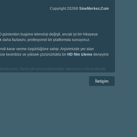
Copyright 2026
© SineMerkez.Com
günlerden bugüne teknoloji değişti, ancak iyi bir hikayeye
ok daha fazlasını, profesyonel bir platformda sunuyoruz.
 kendi karar verme özgürlüğüne sahip. Arşivimizde yer alan
ize kesintisiz ve yüksek çözünürlüklü bir
HD film izleme
deneyimi
ermezsiniz. Geniş dil seçeneklerimizle; isterseniz orijinal dilinde
İletişim
oluksuz aksiyon filmleri, bilimin sınırlarını zorlayan bilim kurgu
 bizim uzmanlık alanımız.