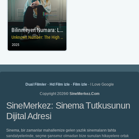
Bilinmeyen Numara: Lisede Mesaj Skandalı
Unknown Number: The High School Catfish
2025
Dual Filmler
-
Hd Film izle
-
Film izle
- I Love Google
Copyright 2026
© SineMerkez.Com
SineMerkez: Sinema Tutkusunun
Dijital Adresi
Sinema, bir zamanlar mahallemize gelen yazlık sinemaların tahta
sandalyelerinde, seçme şansımız olmadan bize sunulan hikayelere ortak