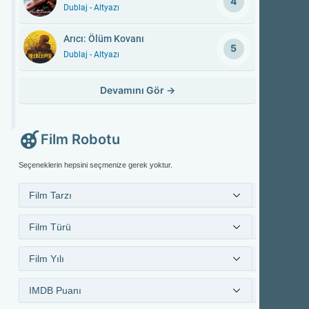
4
Dublaj - Altyazı
Arıcı: Ölüm Kovanı
5
Dublaj - Altyazı
Devamını Gör
→
Film Robotu
Seçeneklerin hepsini seçmenize gerek yoktur.