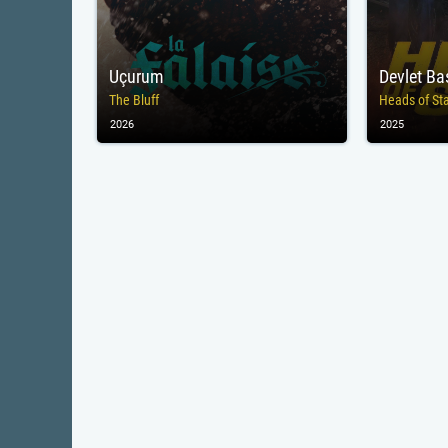
Uçurum
Devlet Ba
The Bluff
Heads of St
2026
2025