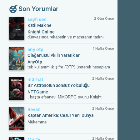
Son Yorumlar
2 Gün Önce
seyfi sen
Katil Makine
Knight Online
dünyasında rekabetin ve maceranın tadını
çıkar! Güvenilir sunucular, aktif etkinlikler ve
kesintisiz oyun deneyimiyle savaşın
1 Hafta Önce
any otp
merkezinde yerini al. Güncel gelişmeleri takip
Olağanüstü Akıllı Yaratıklar
etmek ve resmi içeriklere ulaşmak için
AnyOtp
NTTGame platformunu ziyaret edebilir,
tek kullanımlık şifre (OTP) üreterek hesaplara
karakterini zirveye taşıyacak fırsatları
ek güvenlik sağlayan iki aşamalı doğrulama
kaçırmayabilirsin.
(2FA) uygulamasıdır. Hesabınızla
2 Hafta Önce
m3rhat
eşleştirildikten sonra her girişte uygulamanın
Bir Astronotun Sonsuz Yolculuğu
oluşturduğu süreli doğrulama kodunu ister;
NTTGame
böylece yetkisiz erişime karşı hesabınızı korur.
, başta efsanevi MMORPG oyunu Knight
Online olmak üzere dünya çapında popüler,
ücretsiz (Free-to-Play) çevrimiçi oyunların
2 Hafta Önce
Rəvan
yayıncılığını üstlenen lider bir dijital oyun
Kaptan Amerika: Cesur Yeni Dünya
portalıdır. 2011 yılından bu yana Türkiye ve
Mükemmel
global pazarda kesintisiz hizmet veren şirket;
güvenli oyun altyapısı, AnyOTP gibi hesap
güvenlik çözümleri, 7/24 canlı destek hizmeti
2 Hafta Önce
Murty