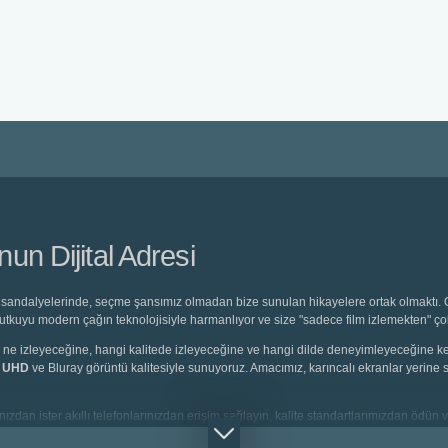
n Dijital Adresi
sandalyelerinde, seçme şansımız olmadan bize sunulan hikayelere ortak olmaktı. O 
 tutkuyu modern çağın teknolojisiyle harmanlıyor ve size "sadece film izlemekten" ç
eyici, ne izleyeceğine, hangi kalitede izleyeceğine ve hangi dilde deneyimleyeceğine
K UHD
ve Bluray görüntü kalitesiyle sunuyoruz. Amacımız, karıncalı ekranlar yerine s
ızdan ister akıllı telefonlarınızdan erişim sağlayın, kalite standartlarımızdan ödün v
rlanmış
Türkçe Dublaj
seçeneklerine saniyeler içinde ulaşabilirsiniz.