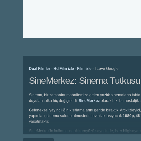
Dual Filmler
-
Hd Film izle
-
Film izle
- I Love Google
SineMerkez: Sinema Tutkusunu
Sinema, bir zamanlar mahallemize gelen yazlık sinemaların tahta 
duyulan tutku hiç değişmedi.
SineMerkez
olarak biz, bu nostaljik
Geleneksel yayıncılığın kısıtlamalarını geride bıraktık. Artık izl
yapımları, sinema salonu atmosferini evinize taşıyacak
1080p, 4
yaşatmaktır.
SineMerkez'in kullanıcı odaklı arayüzü sayesinde, ister bilgisayarın
altyazılı, isterseniz de profesyonel seslendirme kadrolarıyla hazı