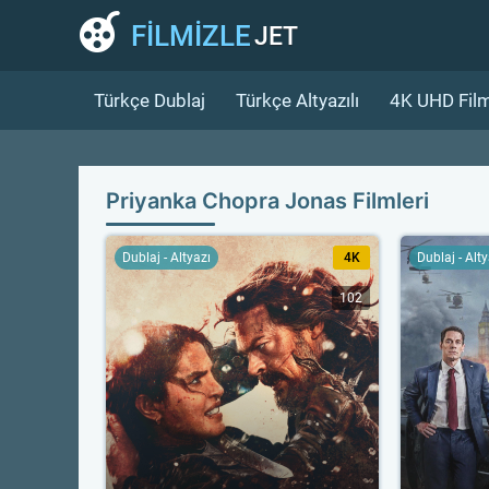
FİLMİZLE
JET
Türkçe Dublaj
Türkçe Altyazılı
4K UHD Film
Priyanka Chopra Jonas Filmleri
Dublaj - Altyazı
4K
Dublaj - Alt
102