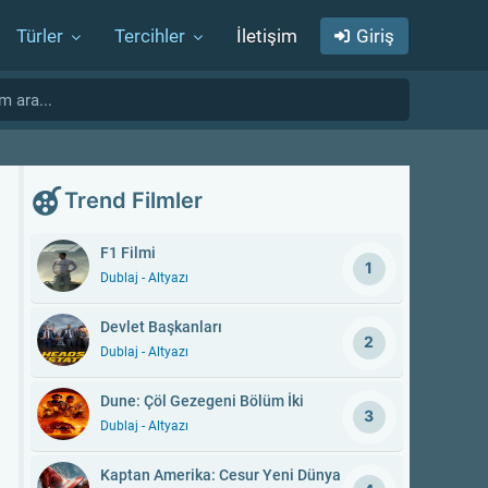
Türler
Tercihler
İletişim
Giriş
Trend Filmler
F1 Filmi
1
Dublaj - Altyazı
Devlet Başkanları
2
Dublaj - Altyazı
Dune: Çöl Gezegeni Bölüm İki
3
Dublaj - Altyazı
Kaptan Amerika: Cesur Yeni Dünya