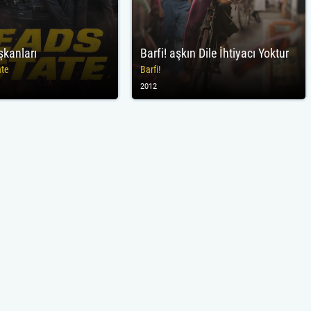
şkanları
Barfi! aşkın Dile İhtiyacı Yoktur
ate
Barfi!
2012