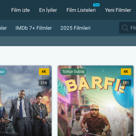
Film izle
En İyiler
Film Listeleri
Yeni Filmler
ler
IMDb 7+ Filmler
2025 Filmleri
yazı
4K
Türkçe Dublaj
4K
116
151