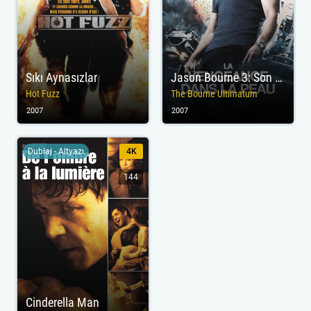
Sıkı Aynasızlar
Jason Bourne 3: Son Ultimatom
Hot Fuzz
The Bourne Ultimatum
2007
2007
Dublaj - Altyazı
4K
144
Cinderella Man