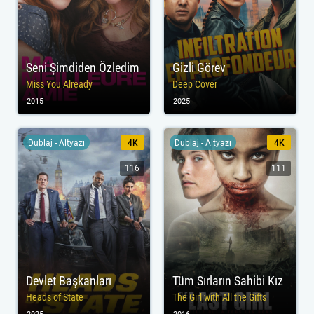
Seni Şimdiden Özledim
Gizli Görev
Miss You Already
Deep Cover
2015
2025
Dublaj - Altyazı
4K
Dublaj - Altyazı
4K
116
111
Devlet Başkanları
Tüm Sırların Sahibi Kız
Heads of State
The Girl with All the Gifts