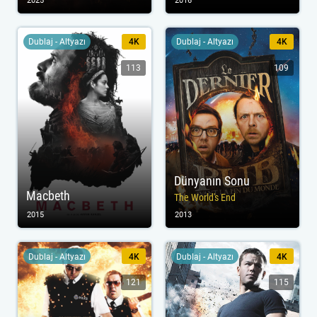
2025
2016
Dublaj - Altyazı
4K
Dublaj - Altyazı
4K
113
109
Dünyanın Sonu
Macbeth
The World's End
2015
2013
Dublaj - Altyazı
4K
Dublaj - Altyazı
4K
121
115