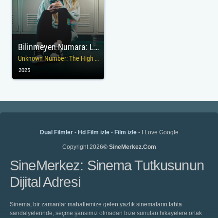
Bilinmeyen Numara: Lisede Mesaj Skandalı
Unknown Number: The High School Catfish
2025
Dual Filmler
-
Hd Film izle
-
Film izle
- I Love Google
Copyright 2026
© SineMerkez.Com
SineMerkez: Sinema Tutkusunun
Dijital Adresi
Sinema, bir zamanlar mahallemize gelen yazlık sinemaların tahta
sandalyelerinde, seçme şansımız olmadan bize sunulan hikayelere ortak