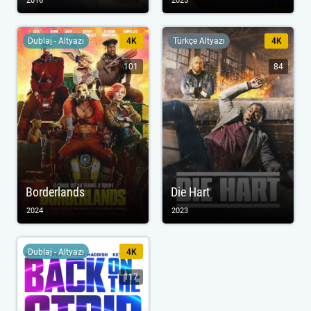
2016
2025
Dublaj - Altyazı
4K
Türkçe Altyazı
4K
101
84
Borderlands
Die Hart
2024
2023
Dublaj - Altyazı
4K
117