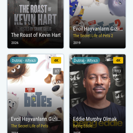
Evcil Hayvanların Gizli Yaşamı 2
The Roast of Kevin Hart
The Secret Life of Pets 2
2026
2019
Dublaj - Altyazı
4K
Dublaj - Altyazı
4K
87
103
Evcil Hayvanların Gizli Yaşamı
Eddie Murphy Olmak
The Secret Life of Pets
Being Eddie