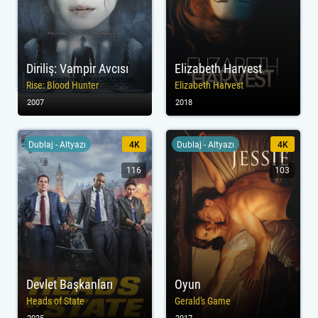
Diriliş: Vampir Avcısı
Elizabeth Harvest
Rise: Blood Hunter
Elizabeth Harvest
2007
2018
Dublaj - Altyazı
4K
Dublaj - Altyazı
4K
116
103
Devlet Başkanları
Oyun
Heads of State
Gerald's Game