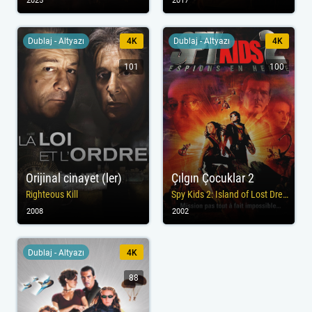
2025
2017
Dublaj - Altyazı
4K
Dublaj - Altyazı
4K
101
100
Orijinal cinayet (ler)
Çılgın Çocuklar 2
Righteous Kill
Spy Kids 2: Island of Lost Dreams
2008
2002
Dublaj - Altyazı
4K
88