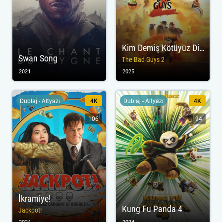
Kim Demiş Kötüyüz Diye? 2
Swan Song
The Bad Guys 2
2021
2025
Dublaj - Altyazı
4K
Dublaj - Altyazı
4K
106
94
İkramiye!
Kung Fu Panda 4
Jackpot!