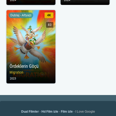
2024
2024
Dublaj - Altyazı
4K
83
Ördeklerin Göçü
Migration
2023
Dual Filmler
-
Hd Film izle
-
Film izle
- I Love Google